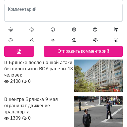
😀
😍
😛
😷
😡
👿
😖
💩
💋
🤮
🤑
🤫
В Брянске после ночной атаки
беспилотников ВСУ ранены 13
человек
2408
0
В центре Брянска 9 мая
ограничат движение
транспорта
1309
0