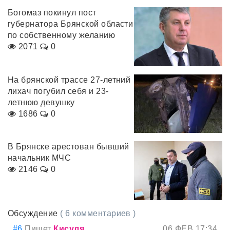
Богомаз покинул пост
губернатора Брянской области
по собственному желанию
2071
0
На брянской трассе 27-летний
лихач погубил себя и 23-
летнюю девушку
1686
0
В Брянске арестован бывший
начальник МЧС
2146
0
Обсуждение
( 6 комментариев )
#6
Пишет
Кисуля
06 ФЕВ 17:34