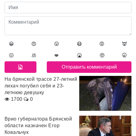
😀
😍
😛
😷
😡
👿
😖
💩
💋
🤮
🤑
🤫
На брянской трассе 27-летний
лихач погубил себя и 23-
летнюю девушку
1700
0
Врио губернатора Брянской
области назначен Егор
Ковальчук