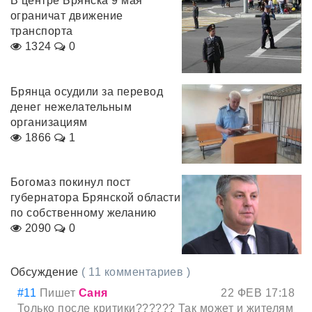
В центре Брянска 9 мая
ограничат движение
транспорта
1324
0
Брянца осудили за перевод
денег нежелательным
организациям
1866
1
Богомаз покинул пост
губернатора Брянской области
по собственному желанию
2090
0
Обсуждение
( 11 комментариев )
#11
Пишет
Саня
22 ФЕВ 17:18
Только после критики?????? Так может и жителям