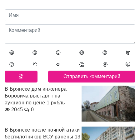
😀
😍
😛
😷
😡
👿
😖
💩
💋
🤮
🤑
🤫
В Брянске дом инженера
Боровича выставят на
аукцион по цене 1 рубль
2045
0
В Брянске после ночной атаки
беспилотников ВСУ ранены 13