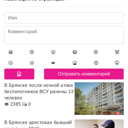
😀
😍
😛
😷
😡
👿
😖
💩
💋
🤮
🤑
🤫
В Брянске после ночной атаки
беспилотников ВСУ ранены 13
человек
2385
0
В Брянске арестован бывший