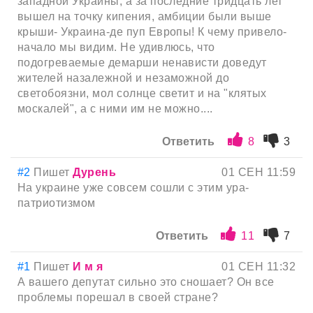
западной Украины, а за последние тридцать лет
вышел на точку кипения, амбиции были выше
крыши- Украина-де пуп Европы! К чему привело-
начало мы видим. Не удивлюсь, что
подогреваемые демарши ненависти доведут
жителей назалежной и незаможной до
светобоязни, мол солнце светит и на "клятых
москалей", а с ними им не можно....
Ответить
8
3
#2
Пишет
Дурень
01 СЕН 11:59
На украине уже совсем сошли с этим ура-
патриотизмом
Ответить
11
7
#1
Пишет
И м я
01 СЕН 11:32
А вашего депутат сильно это сношает? Он все
проблемы порешал в своей стране?