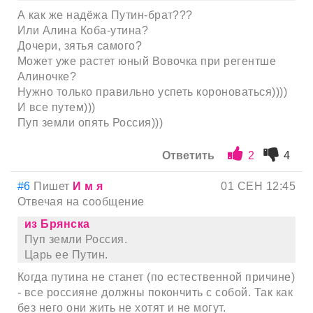
А как же надёжа Путин-брат???
Или Алина Коба-утина?
Дочери, зятья самого?
Может уже растет юный Вовочка при регентше
Алиночке?
Нужно только правильно успеть короноваться))))
И все путем)))
Пуп земли опять Россия)))
Ответить
2
4
#6
Пишет
И м я
01 СЕН 12:45
Отвечая на сообщение
из Брянска
Пуп земли Россия.
Царь ее Путин.
Когда путина не станет (по естественной причине)
- все россияне должны покончить с собой. Так как
без него они жить не хотят и не могут.