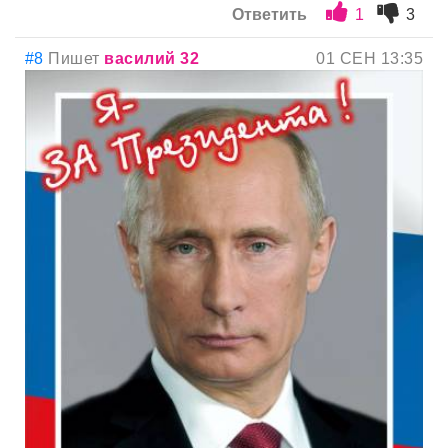
Ответить
1
3
#8
Пишет
василий 32
01 СЕН 13:35