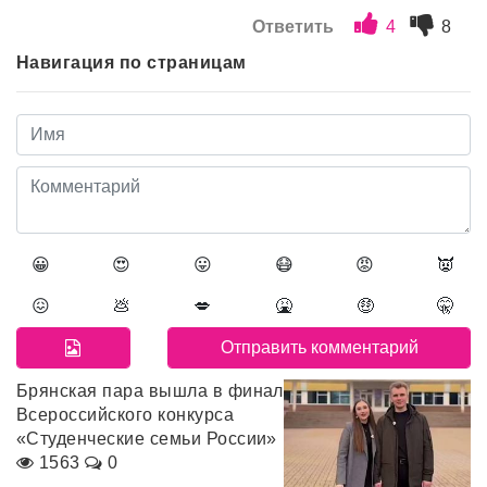
Ответить
4
8
Навигация по страницам
😀
😍
😛
😷
😡
👿
😖
💩
💋
🤮
🤑
🤫
Брянская пара вышла в финал
Всероссийского конкурса
«Студенческие семьи России»
1563
0