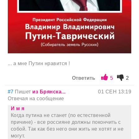
... а мне Путин нравится !
Ответить
5
2
#7
Пишет
из Брянска...
01 СЕН 13:19
Отвечая на сообщение
И м я
Когда путина не станет (по естественной
причине) - все россияне должны покончить с
собой. Так как без него они жить не хотят и не
могут.