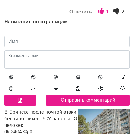
Ответить
1
2
Навигация по страницам
😀
😍
😛
😷
😡
👿
😖
💩
💋
🤮
🤑
🤫
В Брянске после ночной атаки
беспилотников ВСУ ранены 13
человек
2404
0