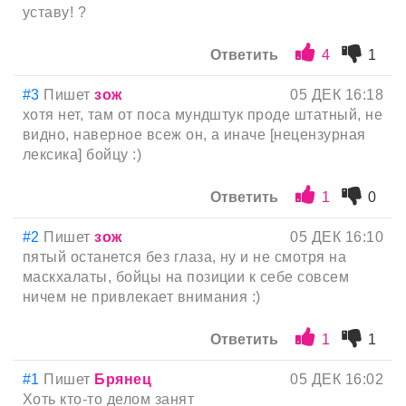
уставу! ?
Ответить
4
1
#3
Пишет
зож
05 ДЕК 16:18
хотя нет, там от поса мундштук проде штатный, не
видно, наверное всеж он, а иначе [нецензурная
лексика] бойцу :)
Ответить
1
0
#2
Пишет
зож
05 ДЕК 16:10
пятый останется без глаза, ну и не смотря на
маскхалаты, бойцы на позиции к себе совсем
ничем не привлекает внимания :)
Ответить
1
1
#1
Пишет
Брянец
05 ДЕК 16:02
Хоть кто-то делом занят