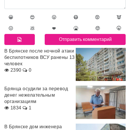
😀
😍
😛
😷
😡
👿
😖
💩
💋
🤮
🤑
🤫
В Брянске после ночной атаки
беспилотников ВСУ ранены 13
человек
2390
0
Брянца осудили за перевод
денег нежелательным
организациям
1834
1
В Брянске дом инженера