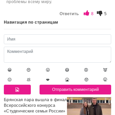
проблемы всему миру.
Ответить
8
5
Навигация по страницам
😀
😍
😛
😷
😡
👿
😖
💩
💋
🤮
🤑
🤫
Брянская пара вышла в финал
Всероссийского конкурса
«Студенческие семьи России»