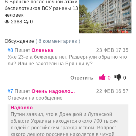
В Брянске после ночной атаки
беспилотников ВСУ ранены 13
человек
2388
0
Обсуждение
( 8 комментариев )
#8
Пишет
Оленька
23 ФЕВ 17:35
Уже 23-е а беженцев нет. Развернули обратно что
ли? Или не захотели на Брянщину?
Ответить
0
0
#7
Пишет
Очень надоело...
22 ФЕВ 16:57
Отвечая на сообщение
Надоело
Путин заявил, что в Донецкой и Луганской
области Украины находчтся около 700 тысяч
людей с российским гражданством. Вопрос:
какого лешого россияне находятся в чужой