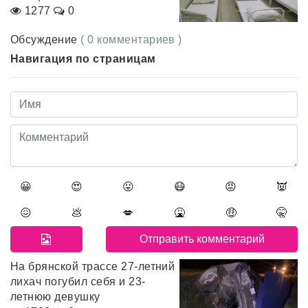
1277
0
Обсуждение
( 0 комментариев )
Навигация по страницам
😀
😍
😛
😷
😡
👿
😖
💩
💋
🤮
🤑
🤫
На брянской трассе 27-летний
лихач погубил себя и 23-
летнюю девушку