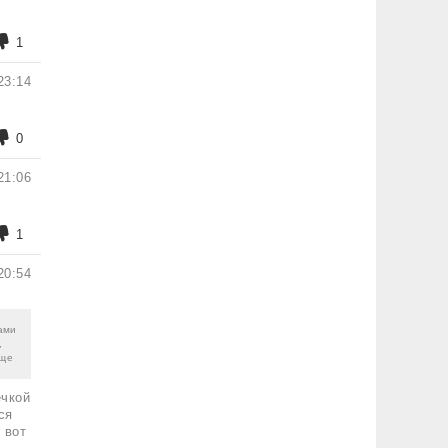
1
23:14
0
21:06
1
20:54
ами
,
бще
ечкой
ся
 вот