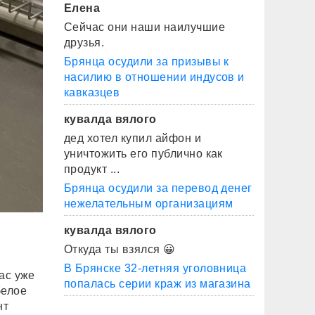
Елена
Сейчас они наши наилучшие
друзья.
Брянца осудили за призывы к
насилию в отношении индусов и
кавказцев
кувалда вялого
дед хотел купил айфон и
уничтожить его публично как
продукт ...
Брянца осудили за перевод денег
нежелательным организациям
кувалда вялого
Откуда ты взялся 😀
В Брянске 32-летняя уголовница
ас уже
попалась серии краж из магазина
белое
нт