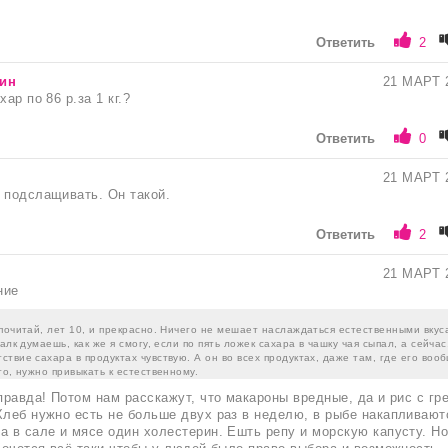
Ответить
2
ин
21 МАРТ 
ар по 86 р.за 1 кг.?
Ответить
0
21 МАРТ 
 подслащивать. Он такой.
Ответить
2
21 МАРТ 
ние
почитай, лет 10, и прекрасно. Ничего не мешает наслаждаться естественными вкус
алк думаешь, как же я смогу, если по пять ложек сахара в чашку чая сыпал, а сейчас
твие сахара в продуктах чувствую. А он во всех продуктах, даже там, где его воо
то, нужно привыкать к естественному.
 правда! Потом нам расскажут, что макароны вредные, да и рис с гр
Хлеб нужно есть не больше двух раз в неделю, в рыбе накапливают
а в сале и мясе один холестерин. Ешть репу и морскую капусту. Но