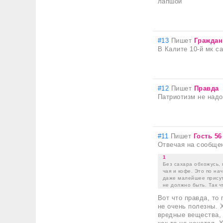
лапшой
#13
Пишет
Граждан
В Калите 10-й мк сах
#12
Пишет
Правда
Патриотизм не надо
#11
Пишет
Гость 56
Отвечая на сообще
1
Без сахара обхожусь, 
чая и кофе. Это по нач
даже малейшее присутс
не должно быть. Так ч
Вот что правда, то
не очень полезны. 
вредные вещества, 