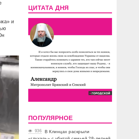
е
ЦИТАТА ДНЯ
чка» и
тью
Он
ПОПУЛЯРНОЕ
936
В Клинцах раскрыли
«глухарь» с убитой семьей 28-летней