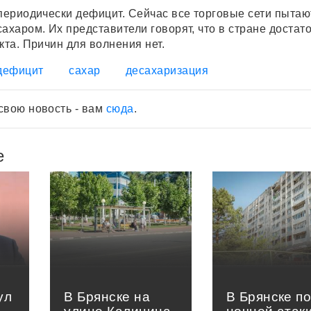
 периодически дефицит. Сейчас все торговые сети пытаю
ахаром. Их представители говорят, что в стране достат
кта. Причин для волнения нет.
дефицит
сахар
десахаризация
свою новость - вам
сюда
.
е
ул
В Брянске на
В Брянске п