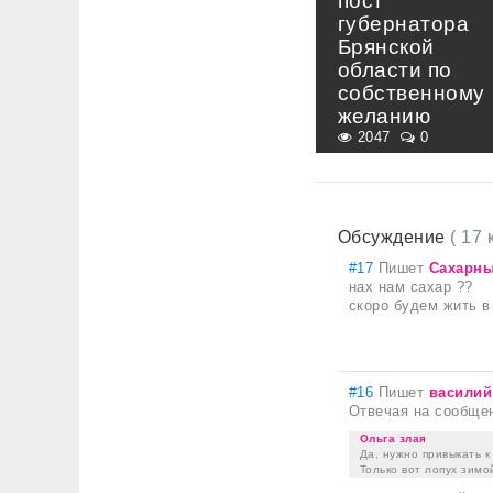
пост
губернатора
Брянской
области по
собственному
желанию
2047
0
Обсуждение
( 17
#17
Пишет
Сахарны
нах нам сахар ??
скоро будем жить 
#16
Пишет
василий
Отвечая на сообще
Ольга злая
Да, нужно привыкать к
Только вот лопух зимо