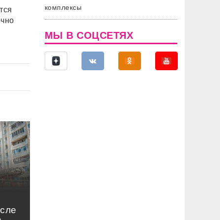
комплексы
тся
очно
МЫ В СОЦСЕТЯХ
осле