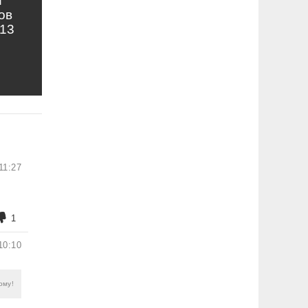
и
ов
13
11:27
1
10:10
ому!