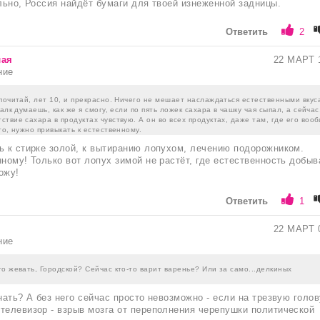
ильно, Россия найдёт бумаги для твоей изнеженной задницы.
Ответить
2
лая
22 МАРТ 
ние
почитай, лет 10, и прекрасно. Ничего не мешает наслаждаться естественными вкус
алк думаешь, как же я смогу, если по пять ложек сахара в чашку чая сыпал, а сейчас
твие сахара в продуктах чувствую. А он во всех продуктах, даже там, где его воо
то, нужно привыкать к естественному.
ь к стирке золой, к вытиранию лопухом, лечению подорожником.
нному! Только вот лопух зимой не растёт, где естественность добыв
ожу!
Ответить
1
22 МАРТ 
ние
о жевать, Городской? Сейчас кто-то варит варенье? Или за само...делкиных
нать? А без него сейчас просто невозможно - если на трезвую голов
телевизор - взрыв мозга от переполнения черепушки политической