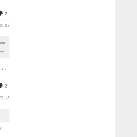
2
10:07
ами
,
бще
ать
2
09:18
у