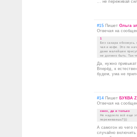
... не переживай с
#15
Пишет
Ольга з
Отвечая на сообще
1
Без сахара обхожусь, 
чая и кофе. Это по нач
даже малейшее присутс
не должно быть. Так ч
Да, нужно привыкат
Вперёд, к естестве
будем, ума не прил
#14
Пишет
БУКВА Z
Отвечая на сообще
смех, да и только
Не надоело всё еще эт
переживаешь?)))
А самогон из чего г
случайно включить 