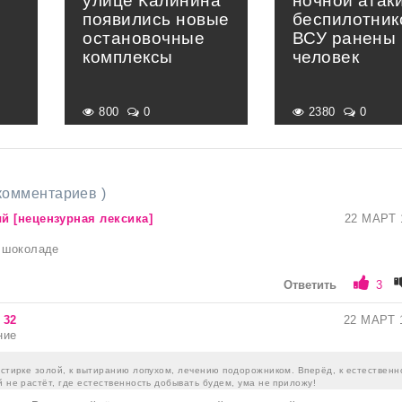
улице Калинина
ночной атак
появились новые
беспилотник
остановочные
ВСУ ранены 
комплексы
человек
800
0
2380
0
 комментариев )
й [нецензурная лексика]
22 МАРТ 
в шоколаде
Ответить
3
 32
22 МАРТ 
ние
 стирке золой, к вытиранию лопухом, лечению подорожником. Вперёд, к естественн
й не растёт, где естественность добывать будем, ума не приложу!