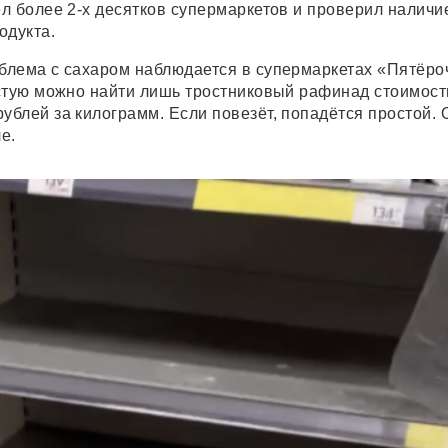
л более 2-х десятков супермаркетов и проверил наличи
одукта.
лема с сахаром наблюдается в супермаркетах «Пятёро
стую можно найти лишь тростниковый рафинад стоимос
блей за килограмм. Если повезёт, попадётся простой. 
е.