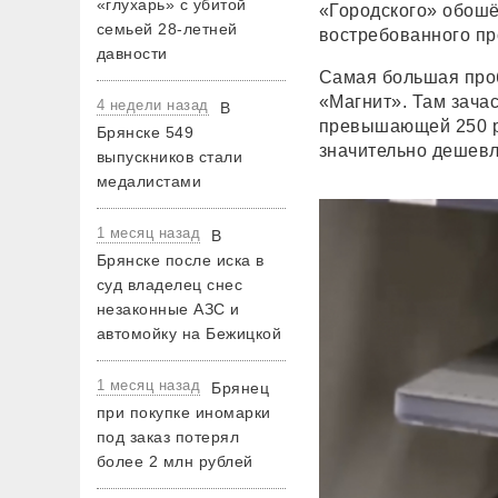
«глухарь» с убитой
«Городского» обошё
семьей 28-летней
востребованного пр
давности
Самая большая проб
«Магнит». Там зача
4 недели назад
В
превышающей 250 ру
Брянске 549
значительно дешевл
выпускников стали
медалистами
1 месяц назад
В
Брянске после иска в
суд владелец снес
незаконные АЗС и
автомойку на Бежицкой
1 месяц назад
Брянец
при покупке иномарки
под заказ потерял
более 2 млн рублей