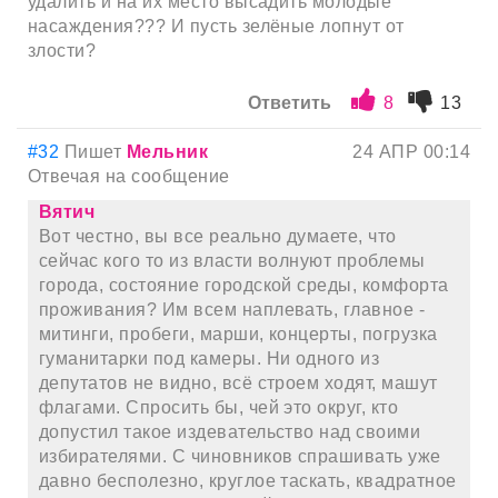
удалить и на их место высадить молодые
насаждения??? И пусть зелёные лопнут от
злости?
Ответить
8
13
#32
Пишет
Мельник
24 АПР 00:14
Отвечая на сообщение
Вятич
Вот честно, вы все реально думаете, что
сейчас кого то из власти волнуют проблемы
города, состояние городской среды, комфорта
проживания? Им всем наплевать, главное -
митинги, пробеги, марши, концерты, погрузка
гуманитарки под камеры. Ни одного из
депутатов не видно, всё строем ходят, машут
флагами. Спросить бы, чей это округ, кто
допустил такое издевательство над своими
избирателями. С чиновников спрашивать уже
давно бесполезно, круглое таскать, квадратное