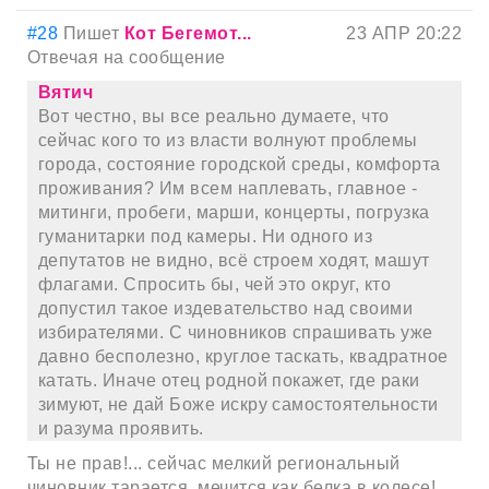
#28
Пишет
Кот Бегемот...
23 АПР 20:22
Отвечая на сообщение
Вятич
Вот честно, вы все реально думаете, что
сейчас кого то из власти волнуют проблемы
города, состояние городской среды, комфорта
проживания? Им всем наплевать, главное -
митинги, пробеги, марши, концерты, погрузка
гуманитарки под камеры. Ни одного из
депутатов не видно, всё строем ходят, машут
флагами. Спросить бы, чей это округ, кто
допустил такое издевательство над своими
избирателями. С чиновников спрашивать уже
давно бесполезно, круглое таскать, квадратное
катать. Иначе отец родной покажет, где раки
зимуют, не дай Боже искру самостоятельности
и разума проявить.
Ты не прав!... сейчас мелкий региональный
чиновник тарается, мечится как белка в колесе!