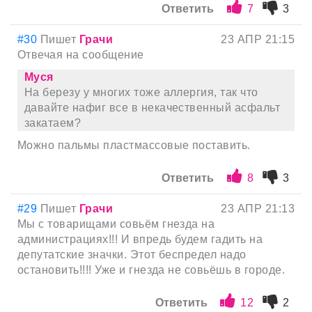
Ответить
7
3
#30
Пишет
Грачи
23 АПР 21:15
Отвечая на сообщение
Муся
На березу у многих тоже аллергия, так что
давайте нафиг все в некачественный асфальт
закатаем?
Можно пальмы пластмассовые поставить.
Ответить
8
3
#29
Пишет
Грачи
23 АПР 21:13
Мы с товарищами совьём гнезда на
администрациях!!! И впредь будем гадить на
депутатские значки. Этот беспредел надо
остановить!!!! Уже и гнезда не совьёшь в городе.
Ответить
12
2