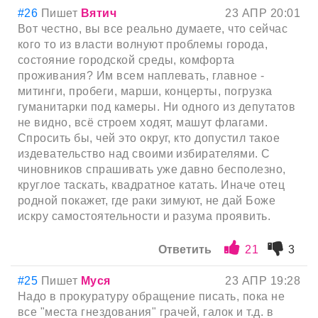
#26
Пишет
Вятич
23 АПР 20:01
Вот честно, вы все реально думаете, что сейчас
кого то из власти волнуют проблемы города,
состояние городской среды, комфорта
проживания? Им всем наплевать, главное -
митинги, пробеги, марши, концерты, погрузка
гуманитарки под камеры. Ни одного из депутатов
не видно, всё строем ходят, машут флагами.
Спросить бы, чей это округ, кто допустил такое
издевательство над своими избирателями. С
чиновников спрашивать уже давно бесполезно,
круглое таскать, квадратное катать. Иначе отец
родной покажет, где раки зимуют, не дай Боже
искру самостоятельности и разума проявить.
Ответить
21
3
#25
Пишет
Муся
23 АПР 19:28
Надо в прокуратуру обращение писать, пока не
все "места гнездования" грачей, галок и т.д. в