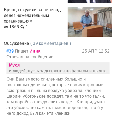
Брянца осудили за перевод
денег нежелательным
организациям
1866
1
Обсуждение
( 39 комментариев )
#39
Пишет
Инна
25 АПР 12:52
Отвечая на сообщение
Муся
и людей, пусть задыхаются асфальтом и пылью
Они Вам вместо спиленных больших и
роскошных деревьев, которые своими кронами
всю грязь и пыль из воздуха убирали, кленики-
шарики убогонькие посадят, там не то что галки,
там воробью гнездо свить негде... Кто придумал
это убожество сажать вместо деревьев, что б у
него доход был как эти кленики.