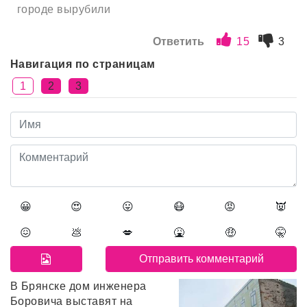
городе вырубили
Ответить
15
3
Навигация по страницам
1
2
3
😀
😍
😛
😷
😡
👿
😖
💩
💋
🤮
🤑
🤫
В Брянске дом инженера
Боровича выставят на