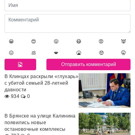
😀
😍
😛
😷
😡
👿
😖
💩
💋
🤮
🤑
🤫
В Клинцах раскрыли «глухарь»
с убитой семьей 28-летней
давности
934
0
В Брянске на улице Калинина
появились новые
остановочные комплексы