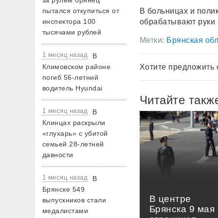
за рулем брянец
пытался откупиться от
В больницах и поли
инспектора 100
обрабатывают руки
тысячами рублей
Метки:
Брянская обл
1 месяц назад
В
Климовском районе
Хотите предложить 
погиб 56-летний
водитель Hyundai
Читайте такж
1 месяц назад
В
Клинцах раскрыли
«глухарь» с убитой
семьей 28-летней
давности
1 месяц назад
В
Брянске 549
В центре
выпускников стали
Брянска 9 мая
медалистами