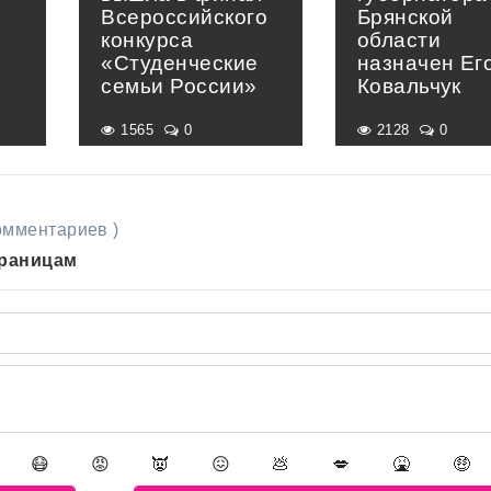
Всероссийского
Брянской
конкурса
области
«Студенческие
назначен Ег
семьи России»
Ковальчук
1565
0
2128
0
комментариев )
траницам
😷
😡
👿
😖
💩
💋
🤮
🤑