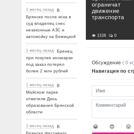
ограничат
1 месяц назад
В
движение
транспорта
Брянске после иска в
суд владелец снес
незаконные АЗС и
1328
0
автомойку на Бежицкой
1 месяц назад
Брянец
при покупке иномарки
Обсуждение
( 0 
под заказ потерял
более 2 млн рублей
Навигация по с
1 месяц назад
В
Майском парке
отметили День
образования Брянской
области
1 месяц назад
В
😀
😍
😛
Брянске фестиваль