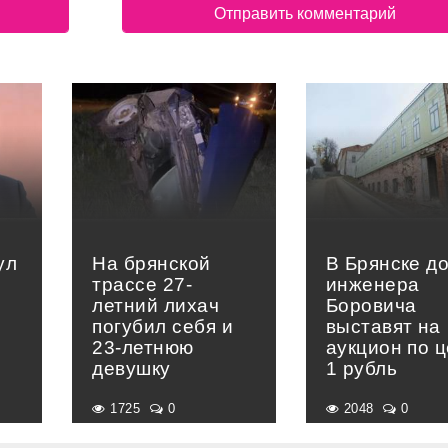
ул
На брянской
В Брянске д
трассе 27-
инженера
летний лихач
Боровича
погубил себя и
выставят на
23-летнюю
аукцион по 
девушку
1 рубль
1725
0
2048
0