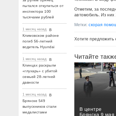
за рулем брянец
пытался откупиться от
Отметим, за послед
инспектора 100
автомобиль. Из них 
тысячами рублей
Метки:
скорая помо
1 месяц назад
В
Климовском районе
Хотите предложить 
погиб 56-летний
водитель Hyundai
Читайте такж
1 месяц назад
В
Клинцах раскрыли
«глухарь» с убитой
семьей 28-летней
давности
1 месяц назад
В
Брянске 549
выпускников стали
В центре
медалистами
Брянска 9 мая