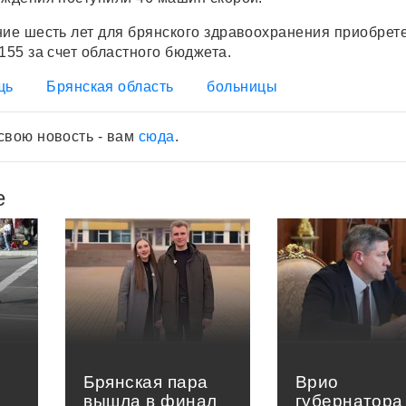
ние шесть лет для брянского здравоохранения приобрет
155 за счет областного бюджета.
щь
Брянская область
больницы
свою новость - вам
сюда
.
е
Брянская пара
Врио
вышла в финал
губернатора