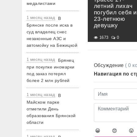
медалистами
летний лихач
погубил себя и
1 месяц назад
23-летнюю
В
девушку
Брянске после иска в
суд владелец снес
1673
0
незаконные АЗС и
автомойку на Бежицкой
1 месяц назад
Брянец
Обсуждение
( 0 
при покупке иномарки
под заказ потерял
Навигация по с
более 2 млн рублей
1 месяц назад
В
Майском парке
отметили День
образования Брянской
области
😀
😍
😛
1 месяц назад