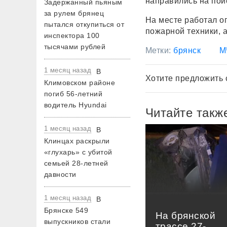
направились на пои
Задержанный пьяным
за рулем брянец
На месте работал о
пытался откупиться от
пожарной техники, а
инспектора 100
тысячами рублей
Метки:
брянск
М
1 месяц назад
В
Хотите предложить 
Климовском районе
погиб 56-летний
водитель Hyundai
Читайте такж
1 месяц назад
В
Клинцах раскрыли
«глухарь» с убитой
семьей 28-летней
давности
1 месяц назад
В
Брянске 549
На брянской
выпускников стали
трассе 27-