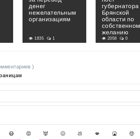
денег
губернатора
нежелательным
Брянской
организациям
области по
собственно
желанию
1835
1
2058
0
комментариев )
траницам
😷
😡
👿
😖
💩
💋
🤮
🤑