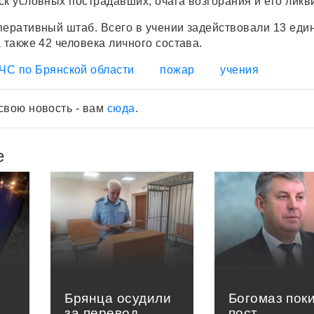
ск условных пострадавших, очага возгорания и его ликв
перативный штаб. Всего в учении задействовали 13 еди
 также 42 человека личного состава.
ЧС по Брянской области
пожар
учения
свою новость - вам
сюда
.
е
Брянца осудили
Богомаз пок
за перевод
пост