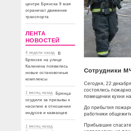
центре Брянска 9 мая
ограничат движение
транспорта
ЛЕНТА
НОВОСТЕЙ
4 недели назад
В
Брянске на улице
Калинина появились
Сотрудники МЧ
новые остановочные
комплексы
Сегодня, 22 декабр
состоялись пожарно
1 месяц назад
Брянца
помещении кухни на
осудили за призывы к
насилию в отношении
До прибытия пожарн
индусов и кавказцев
работники общежити
Прибывшие спасате
1 месяц назад