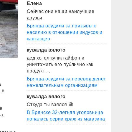
Елена
Сейчас они наши наилучшие
друзья.
Брянца осудили за призывы к
насилию в отношении индусов и
кавказцев
кувалда вялого
дед хотел купил айфон и
уничтожить его публично как
продукт ...
Брянца осудили за перевод денег
а
нежелательным организациям
 в
кувалда вялого
Откуда ты взялся 😀
е
В Брянске 32-летняя уголовница
а.
попалась серии краж из магазина