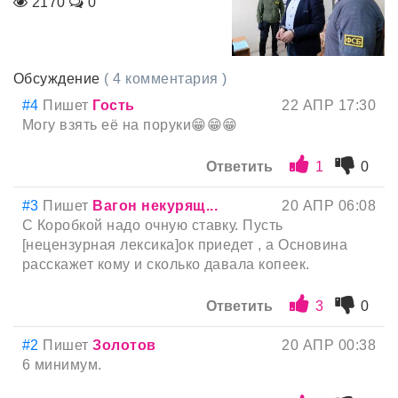
2170
0
Обсуждение
( 4 комментария )
#4
Пишет
Гость
22 АПР 17:30
Могу взять её на поруки😁😁😁
Ответить
1
0
#3
Пишет
Вагон некурящ...
20 АПР 06:08
С Коробкой надо очную ставку. Пусть
[нецензурная лексика]ок приедет , а Основина
расскажет кому и сколько давала копеек.
Ответить
3
0
#2
Пишет
Золотов
20 АПР 00:38
6 минимум.