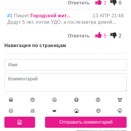
Ответить
1
0
#1
Пишет
Городской жит...
13 АПР 21:48
Дадут 5 лет, потом УДО, а послезавтра домой...
Ответить
5
2
Навигация по страницам
😀
😍
😛
😷
😡
👿
😖
💩
💋
🤮
🤑
🤫