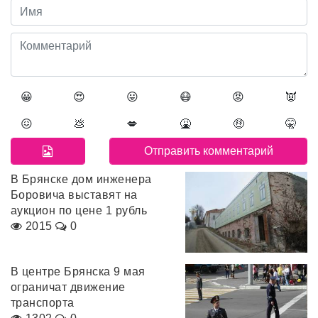
😀
😍
😛
😷
😡
👿
😖
💩
💋
🤮
🤑
🤫
В Брянске дом инженера
Боровича выставят на
аукцион по цене 1 рубль
2015
0
В центре Брянска 9 мая
ограничат движение
транспорта