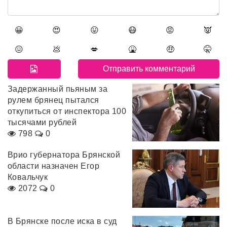
😀
😍
😛
😷
😡
👿
😖
💩
💋
🤮
🤑
🤫
Задержанный пьяным за
рулем брянец пытался
откупиться от инспектора 100
тысячами рублей
798
0
Врио губернатора Брянской
области назначен Егор
Ковальчук
2072
0
В Брянске после иска в суд