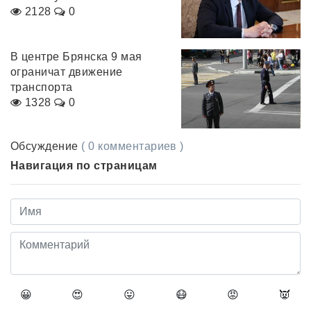
2128
0
В центре Брянска 9 мая
ограничат движение
транспорта
1328
0
Обсуждение
( 0 комментариев )
Навигация по страницам
😀
😍
😛
😷
😡
👿