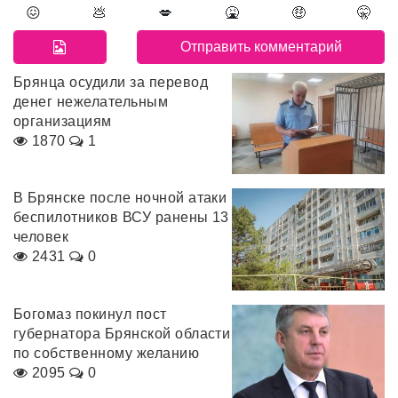
😖
💩
💋
🤮
🤑
🤫
Брянца осудили за перевод
денег нежелательным
организациям
1870
1
В Брянске после ночной атаки
беспилотников ВСУ ранены 13
человек
2431
0
Богомаз покинул пост
губернатора Брянской области
по собственному желанию
2095
0