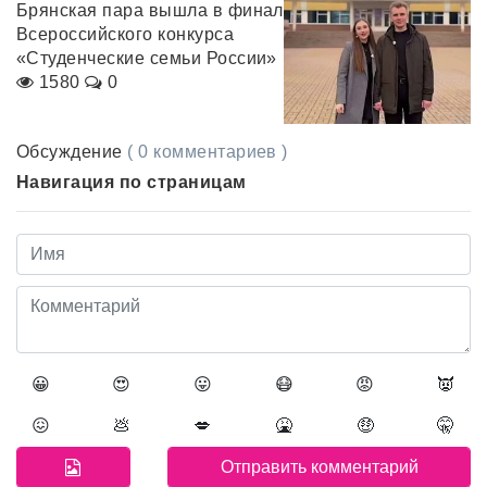
Брянская пара вышла в финал
Всероссийского конкурса
«Студенческие семьи России»
1580
0
Обсуждение
( 0 комментариев )
Навигация по страницам
😀
😍
😛
😷
😡
👿
😖
💩
💋
🤮
🤑
🤫