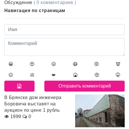
Обсуждение
( 0 комментариев )
Навигация по страницам
😀
😍
😛
😷
😡
👿
😖
💩
💋
🤮
🤑
🤫
В Брянске дом инженера
Боровича выставят на
аукцион по цене 1 рубль
1999
0