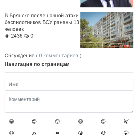
В Брянске после ночной атаки
беспилотников ВСУ ранены 13
человек
2436
0
Обсуждение
( 0 комментариев )
Навигация по страницам
😀
😍
😛
😷
😡
👿
😖
💩
💋
🤮
🤑
🤫