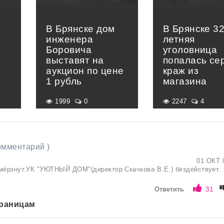
В Брянске дом
В Брянске 32
инженера
летняя
Боровича
уголовница
выставят на
попалась се
аукцион по цене
краж из
1 рубль
магазина
1999
0
2247
4
комментарий )
01 ОКТ 
мёрзнут.УК "УЮТНЫЙ ДОМ"(директор Скачкова В.Е.) бездействует.
Ответить
31
траницам