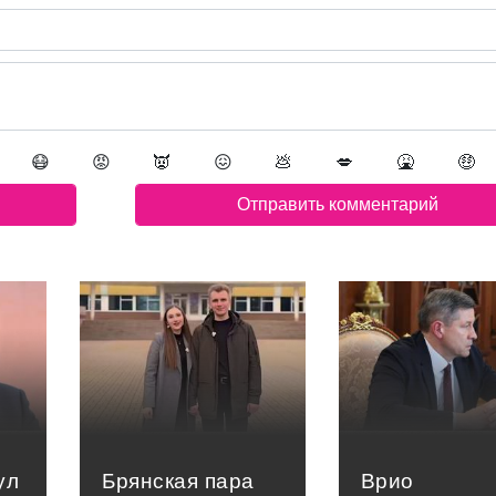
😷
😡
👿
😖
💩
💋
🤮
🤑
ул
Брянская пара
Врио