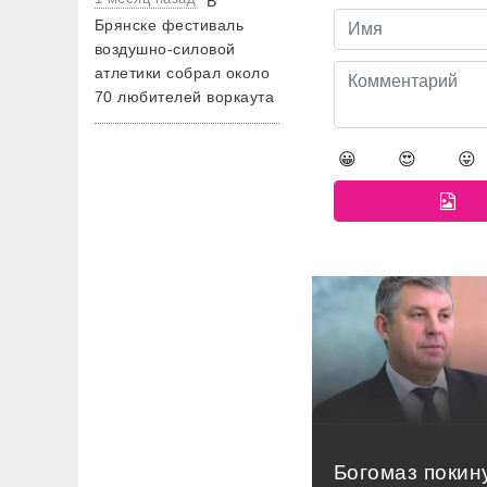
В
Брянске фестиваль
воздушно-силовой
атлетики собрал около
70 любителей воркаута
😀
😍
😛
Богомаз покин