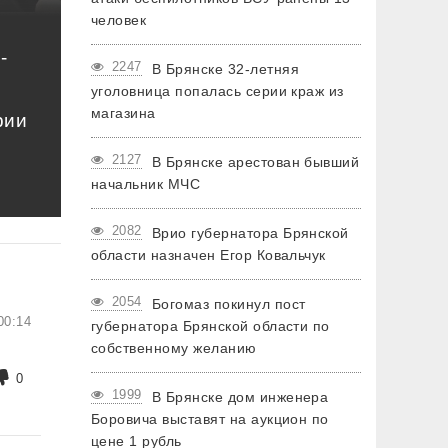
человек
-
2247
В Брянске 32-летняя
уголовница попалась серии краж из
магазина
рии
2127
В Брянске арестован бывший
начальник МЧС
2082
Врио губернатора Брянской
области назначен Егор Ковальчук
2054
Богомаз покинул пост
00:14
губернатора Брянской области по
собственному желанию
0
1999
В Брянске дом инженера
Боровича выставят на аукцион по
цене 1 рубль