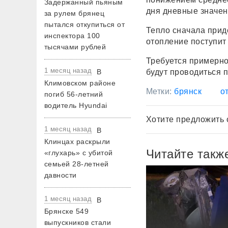
Задержанный пьяным
дня дневные значен
за рулем брянец
пытался откупиться от
Тепло сначала прид
инспектора 100
отопление поступит
тысячами рублей
Требуется примерно 
1 месяц назад
В
будут проводиться 
Климовском районе
Метки:
брянск
о
погиб 56-летний
водитель Hyundai
Хотите предложить 
1 месяц назад
В
Клинцах раскрыли
Читайте такж
«глухарь» с убитой
семьей 28-летней
давности
1 месяц назад
В
Брянске 549
выпускников стали