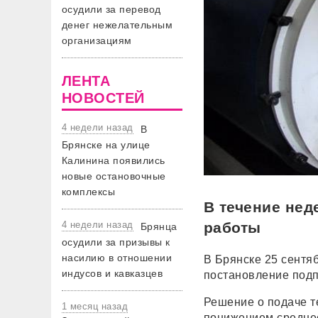
осудили за перевод
денег нежелательным
организациям
ЛЕНТА
НОВОСТЕЙ
4 недели назад
В
Брянске на улице
Калинина появились
новые остановочные
комплексы
В течение нед
4 недели назад
работы
Брянца
осудили за призывы к
насилию в отношении
В Брянске 25 сентя
индусов и кавказцев
постановление подп
Решение о подаче т
1 месяц назад
понижением среднес