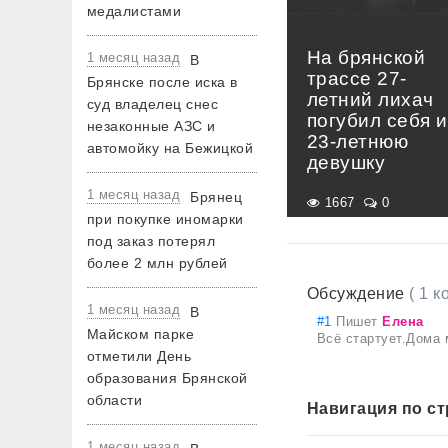
медалистами
На брянской
1 месяц назад
В
трассе 27-
Брянске после иска в
летний лихач
суд владелец снес
погубил себя и
незаконные АЗС и
23-летнюю
автомойку на Бежицкой
девушку
1 месяц назад
Брянец
1667
0
при покупке иномарки
под заказ потерял
более 2 млн рублей
Обсуждение
( 1 
1 месяц назад
В
#1
Пишет
Елена
Майском парке
Всё стартует.Дома 
отметили День
образования Брянской
области
Навигация по с
1 месяц назад