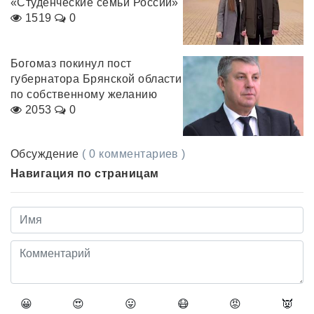
«Студенческие семьи России»
1519
0
Богомаз покинул пост
губернатора Брянской области
по собственному желанию
2053
0
Обсуждение
( 0 комментариев )
Навигация по страницам
😀
😍
😛
😷
😡
👿