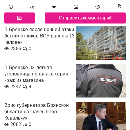
😖
💩
💋
🤮
🤑
🤫
В Брянске после ночной атаки
беспилотников ВСУ ранены 13
человек
2386
0
В Брянске 32-летняя
уголовница попалась серии
краж из магазина
2247
4
Врио губернатора Брянской
области назначен Егор
Ковальчук
2082
0