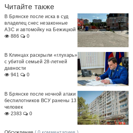
Читайте также
В Брянске после иска в суд
владелец снес незаконные
АЗС и автомойку на Бежицкой
886
0
В Клинцах раскрыли «глухарь»
с убитой семьей 28-летней
давности
941
0
В Брянске после ночной атаки
беспилотников ВСУ ранены 13
человек
2383
0
Обсуждение
( 0 комментариев )