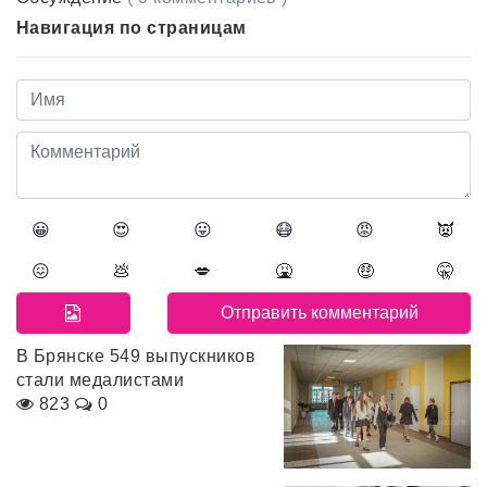
Навигация по страницам
😀
😍
😛
😷
😡
👿
😖
💩
💋
🤮
🤑
🤫
В Брянске 549 выпускников
стали медалистами
823
0