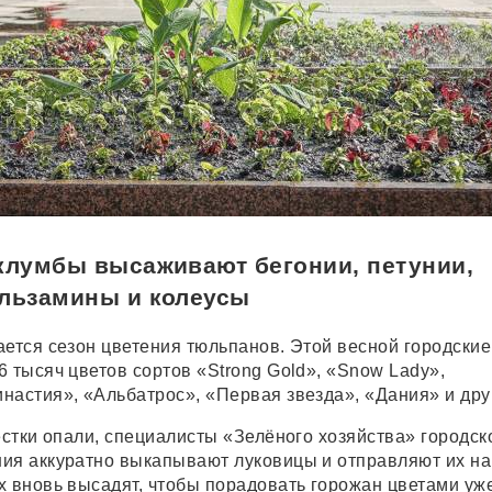
клумбы высаживают бегонии, петунии,
альзамины и колеусы
ается сезон цветения тюльпанов. Этой весной городские
 тысяч цветов сортов «Strong Gold», «Snow Lady»,
настия», «Альбатрос», «Первая звезда», «Дания» и дру
естки опали, специалисты «Зелёного хозяйства» городск
ия аккуратно выкапывают луковицы и отправляют их на
х вновь высадят, чтобы порадовать горожан цветами уж