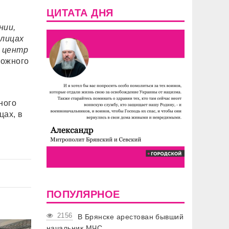
ЦИТАТА ДНЯ
нии,
плицах
й центр
рожного
ного
цах, в
ПОПУЛЯРНОЕ
2156
В Брянске арестован бывший
начальник МЧС