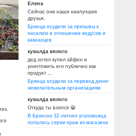
Елена
Сейчас они наши наилучшие
друзья.
Брянца осудили за призывы к
насилию в отношении индусов и
кавказцев
кувалда вялого
дед хотел купил айфон и
уничтожить его публично как
продукт ...
Брянца осудили за перевод денег
нежелательным организациям
кувалда вялого
Откуда ты взялся 😀
гих.
В Брянске 32-летняя уголовница
ого
попалась серии краж из магазина
е