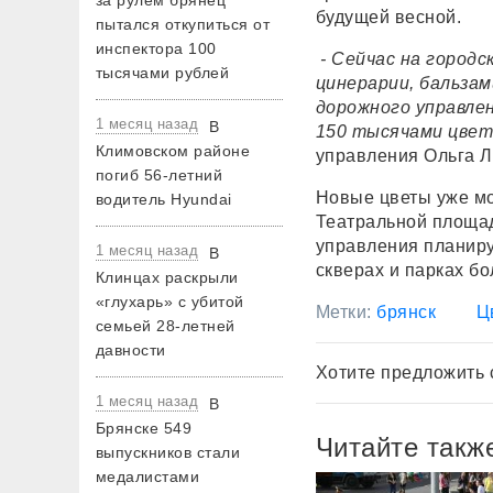
за рулем брянец
будущей весной.
пытался откупиться от
инспектора 100
- Сейчас на город
тысячами рублей
цинерарии, бальзам
дорожного управле
1 месяц назад
В
150 тысячами цвет
Климовском районе
управления Ольга Л
погиб 56-летний
Новые цветы уже мо
водитель Hyundai
Театральной площад
управления планиру
1 месяц назад
В
скверах и парках б
Клинцах раскрыли
«глухарь» с убитой
Метки:
брянск
Ц
семьей 28-летней
давности
Хотите предложить 
1 месяц назад
В
Брянске 549
Читайте такж
выпускников стали
медалистами