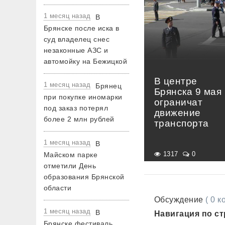
1 месяц назад
В
Брянске после иска в
суд владелец снес
незаконные АЗС и
автомойку на Бежицкой
В центре
1 месяц назад
Брянец
Брянска 9 мая
при покупке иномарки
ограничат
под заказ потерял
движение
более 2 млн рублей
транспорта
1 месяц назад
В
1317
0
Майском парке
отметили День
образования Брянской
области
Обсуждение
( 0 
1 месяц назад
В
Навигация по с
Брянске фестиваль