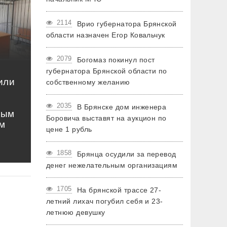
2114
Врио губернатора Брянской
области назначен Егор Ковальчук
2079
Богомаз покинул пост
губернатора Брянской области по
или
собственному желанию
2035
В Брянске дом инженера
ным
Боровича выставят на аукцион по
м
цене 1 рубль
1858
Брянца осудили за перевод
денег нежелательным организациям
1705
На брянской трассе 27-
летний лихач погубил себя и 23-
летнюю девушку