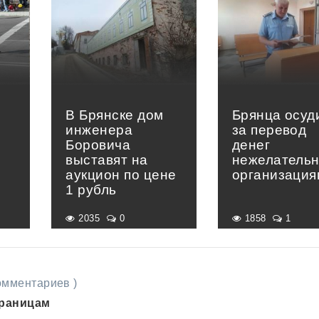
В Брянске дом
Брянца осуд
инженера
за перевод
Боровича
денег
выставят на
нежелатель
аукцион по цене
организация
1 рубль
2035
0
1858
1
комментариев )
траницам