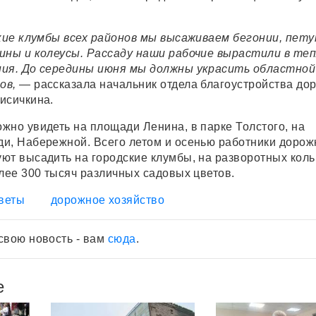
ские клумбы всех районов мы высаживаем бегонии, пету
ины и колеусы. Рассаду наши рабочие вырастили в те
ния. До середины июня мы должны украсить областно
ов,
— рассказала начальник отдела благоустройства до
исичкина.
жно увидеть на площади Ленина, в парке Толстого, на
и, Набережной. Всего летом и осенью работники дорож
ют высадить на городские клумбы, на разворотных коль
олее 300 тысяч различных садовых цветов.
веты
дорожное хозяйство
свою новость - вам
сюда
.
е