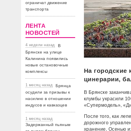
ограничат движение
транспорта
ЛЕНТА
НОВОСТЕЙ
4 недели назад
В
Брянске на улице
Калинина появились
новые остановочные
На городские 
комплексы
цинерарии, б
1 месяц назад
Брянца
осудили за призывы к
В Брянске заканчив
насилию в отношении
клумбы украсили 106
индусов и кавказцев
«Супермодель», «Ди
После того, как леп
1 месяц назад
дорожного управлен
Задержанный пьяным
хранение. Осенью и