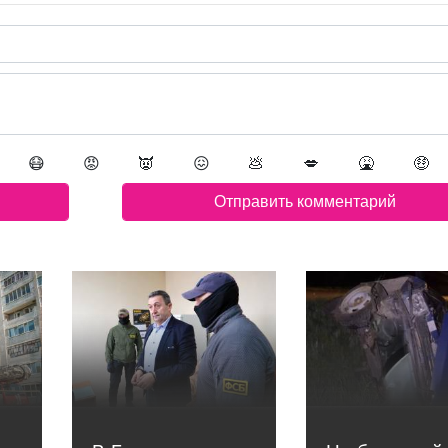
😷
😡
👿
😖
💩
💋
🤮
🤑