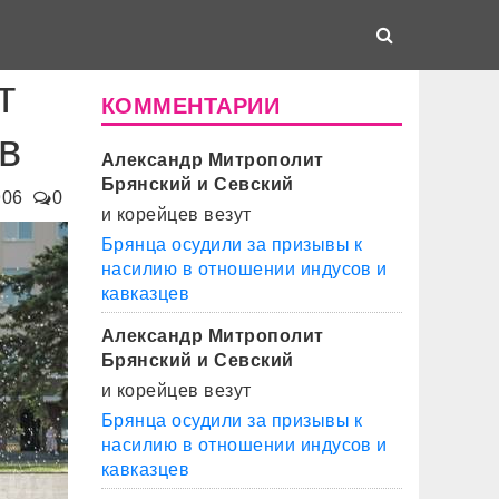
т
КОММЕНТАРИИ
в
Александр Митрополит
Брянский и Севский
906
0
и корейцев везут
Брянца осудили за призывы к
насилию в отношении индусов и
кавказцев
Александр Митрополит
Брянский и Севский
и корейцев везут
Брянца осудили за призывы к
насилию в отношении индусов и
кавказцев