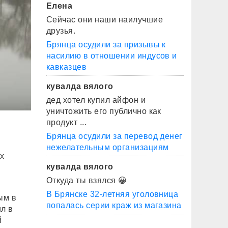
Елена
Сейчас они наши наилучшие
друзья.
Брянца осудили за призывы к
насилию в отношении индусов и
кавказцев
кувалда вялого
дед хотел купил айфон и
уничтожить его публично как
продукт ...
Брянца осудили за перевод денег
нежелательным организациям
х
кувалда вялого
Откуда ты взялся 😀
В Брянске 32-летняя уголовница
ым в
попалась серии краж из магазина
л в
й