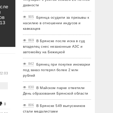
давности
осле
и
ов
905
Брянца осудили за призывы к
13
насилию в отношении индусов и
кавказцев
869
В Брянске после иска в суд
владелец снес незаконные АЗС и
автомойку на Бежицкой
842
Брянец при покупке иномарки
под заказ потерял более 2 млн
22:03
рублей
830
В Майском парке отметили
День образования Брянской области
0
806
В Брянске 549 выпускников
стали медалистами