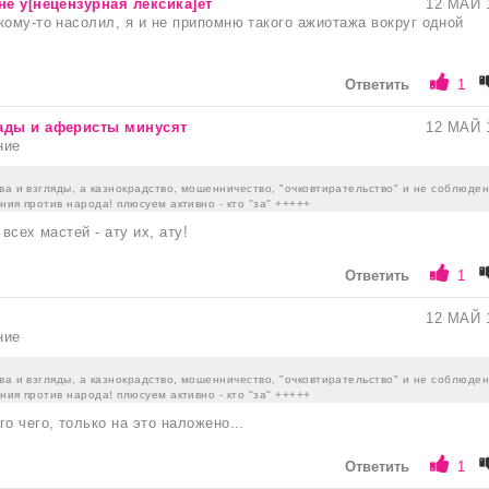
не у[нецензурная лексика]ет
12 МАЙ 
кому-то насолил, я и не припомню такого ажиотажа вокруг одной
Ответить
1
ады и аферисты минусят
12 МАЙ 
ние
ва и взгляды, а казнокрадство, мошенничество, "очковтирательство" и не соблюде
ния против народа! плюсуем активно - кто "за" +++++
 всех мастей - ату их, ату!
Ответить
1
12 МАЙ 
ние
ва и взгляды, а казнокрадство, мошенничество, "очковтирательство" и не соблюде
ния против народа! плюсуем активно - кто "за" +++++
о чего, только на это наложено...
Ответить
1