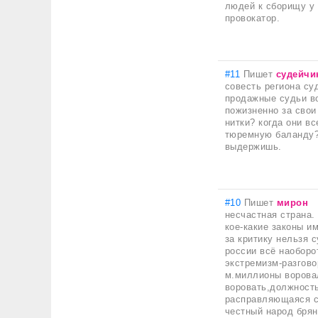
людей к сборищу у 
провокатор.
#11
Пишет
судейчи
совесть региона суд
продажные судьи во
пожизненно за свои
нитки? когда они в
тюремную баланду?.
выдержишь.
#10
Пишет
мирон
несчастная страна.
кое-какие законы и
за критику нельзя с
россии всё наоборо
экстремизм-разгово
м.миллионы воровал
воровать,должность
расправляющаяся с
честный народ брян