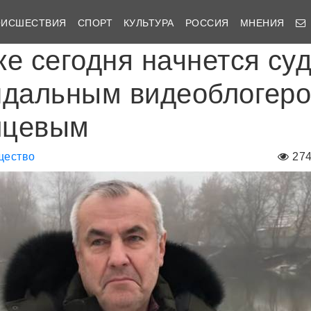
ОИСШЕСТВИЯ
СПОРТ
КУЛЬТУРА
РОССИЯ
МНЕНИЯ
ке сегодня начнется су
ндальным видеоблогер
йцевым
щество
27