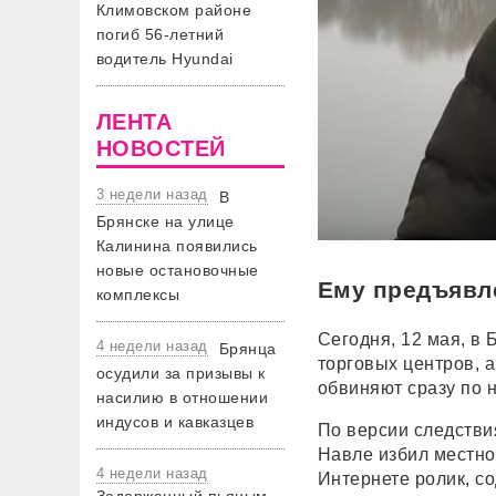
Климовском районе
погиб 56-летний
водитель Hyundai
ЛЕНТА
НОВОСТЕЙ
3 недели назад
В
Брянске на улице
Калинина появились
новые остановочные
Ему предъявл
комплексы
Сегодня, 12 мая, в
4 недели назад
Брянца
торговых центров, 
осудили за призывы к
обвиняют сразу по 
насилию в отношении
индусов и кавказцев
По версии следстви
Навле избил местно
4 недели назад
Интернете ролик, с