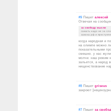
#9
Пишет
алексей
Отвечая на сообще
за свободу мысли
сажать надо не за сло
закона рф и преступле
когда народная и п
на олимпе можно л
показательными про
смешно. у нас жули
молчи. наш режим н
зальется, а народ 
нищенствование нар
#8
Пишет
griseus
закроют [нецензурн
#7
Пишет
за свобо