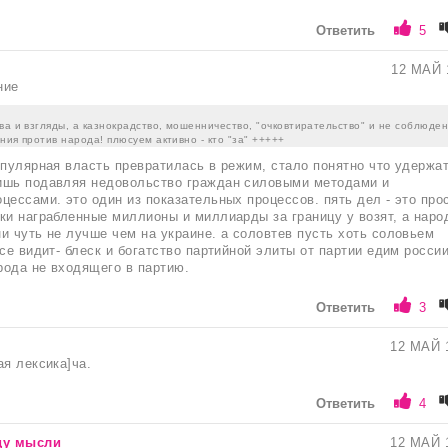
Ответить
5
12 МАЙ 
ние
ва и взгляды, а казнокрадство, мошенничество, "очковтирательство" и не соблюде
ния против народа! плюсуем активно - кто "за" +++++
опулярная власть превратилась в режим, стало понятно что удержа
ишь подавляя недовольство граждан силовыми методами и
цессами. это один из показательных процессов. пять дел - это про
ки награбленные миллионы и миллиарды за границу у возят, а наро
и чуть не лучше чем на украине. а соловтев пусть хоть соловьем
все видит- блеск и богатство партийной элиты от партии едим росси
ода не входящего в партию.
Ответить
3
12 МАЙ 
ая лексика]ча.
Ответить
4
ду мысли
12 МАЙ 