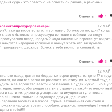
здания суда - это совесть?. не совесть он района, а районный
Ответить
4
новниковпрокуроровнанары
12 МАЙ 
ят?. а когда воров во власти во главе с богомазом посадят? когда
 главе с быковым и прокуратура во главе с войтовичем сядут
 преступления перед народом? когда население перестанут обирать
се нажрутся народной кровушки и начнут жрать что заслужили-
 григорьевич. держись. брянск в тебя верит. ты сильный, ты
Ответить
3
12 МАЙ 
 столько народ тратит на бездарных воров-депутатов денег!? с тру
меются, но они всё равно не работают. конституция- мертвый труд с
удить. а за воровство власти и беззаконие в судах нужно!!! но в уб
т. единственноработающая статья в стране- за какой- то непонятны
ры и картинки. директор департамента имущества гуленкова в.
а-ей ничего. только на подобную другую ,где нечего
 перевели богомаз и макаров. страна, захваченная семитами и
 русским народом всеми способами. держись, коломейцев! умный 
щины с тобой!!!