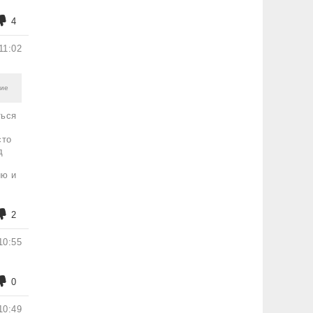
4
11:02
ние
ться
сто
д
ию и
2
10:55
0
10:49