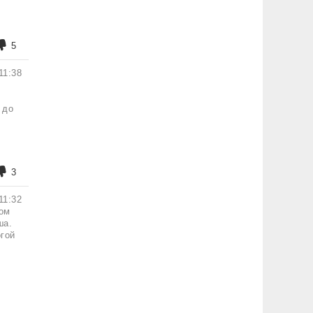
5
11:38
 до
3
11:32
дом
ша.
огой
й
и