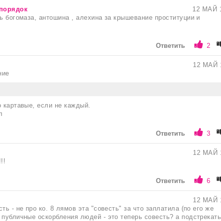
 порядок
12 МАЙ 
ть богомаза, антошина , алехина за крышевание проституции и
Ответить
2
12 МАЙ 
ние
о картавые, если не каждый.
л
Ответить
3
12 МАЙ 
!!
Ответить
6
12 МАЙ 
ть - не про ко. 8 лямов эта "совесть" за что заплатила (по его же
 публичные оскорбления людей - это теперь совесть? а подстрекат