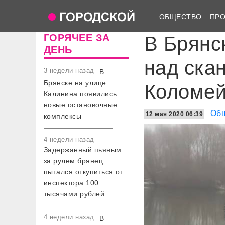
ОБЩЕСТВО
ПР
ГОРЯЧЕЕ ЗА
В Брянс
ДЕНЬ
над ска
3 недели назад
В
Брянске на улице
Коломе
Калинина появились
новые остановочные
Об
12 мая 2020 06:39
комплексы
4 недели назад
Задержанный пьяным
за рулем брянец
пытался откупиться от
инспектора 100
тысячами рублей
4 недели назад
В