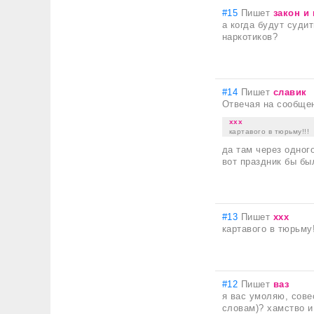
#15
Пишет
закон и
а когда будут суди
наркотиков?
#14
Пишет
славик
Отвечая на сообще
ххх
картавого в тюрьму!!!
да там через одног
вот праздник бы бы
#13
Пишет
ххх
картавого в тюрьму!
#12
Пишет
ваз
я вас умоляю, совес
словам)? хамство и