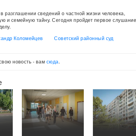
 в разглашении сведений о частной жизни человека,
ю и семейную тайну. Сегодня пройдет первое слушание
делу.
сандр Коломейцев
Советский районный суд
свою новость - вам
сюда
.
е