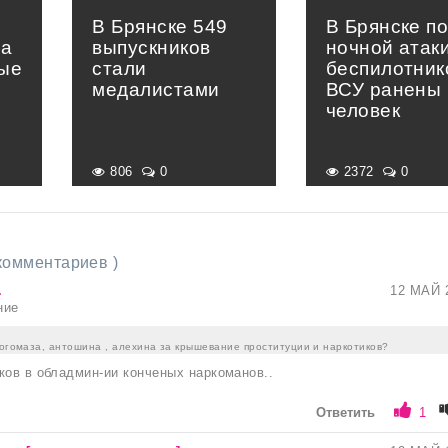
В Брянске 549
В Брянске п
на
выпускников
ночной атак
вые
стали
беспилотник
медалистами
ВСУ ранены 
человек
806
0
2372
0
 комментариев )
.
12 МАЙ 
ние
богомаза, антошина , алехина за крышевание проституции и наркотиков?
ков в обладмин-ии конченых наркоманов..
Ответить
1