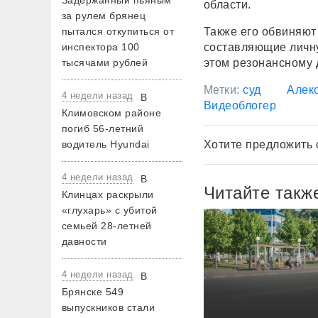
Задержанный пьяным
области.
за рулем брянец
пытался откупиться от
Также его обвиняют
инспектора 100
составляющие личну
тысячами рублей
этом резонансному 
Метки:
суд
Алек
4 недели назад
В
Видеоблогер
Климовском районе
погиб 56-летний
водитель Hyundai
Хотите предложить 
4 недели назад
В
Читайте такж
Клинцах раскрыли
«глухарь» с убитой
семьей 28-летней
давности
4 недели назад
В
Брянске 549
выпускников стали