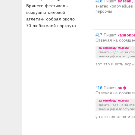
#18
Пишет
влезай, 
Брянске фестиваль
знатно коломейцев 
персоны
воздушно-силовой
атлетики собрал около
70 любителей воркаута
#17
Пишет
казнокр
Отвечая на сообще
за свободу мысли
сажать надо не за сло
закона рф и преступле
вот это и есть воры
#16
Пишет
онф
Отвечая на сообще
за свободу мысли
сажать надо не за сло
закона рф и преступле
у нас положено мног