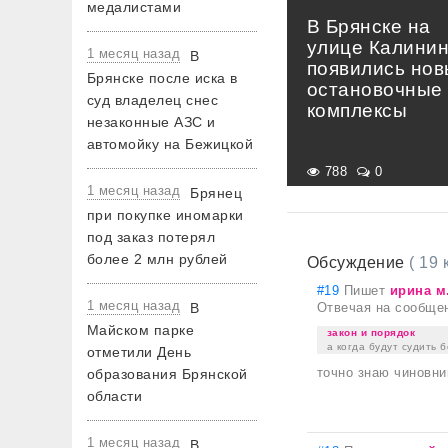
медалистами
В Брянске на
улице Калини
1 месяц назад
В
появились но
Брянске после иска в
остановочные
суд владелец снес
комплексы
незаконные АЗС и
автомойку на Бежицкой
788
0
1 месяц назад
Брянец
при покупке иномарки
под заказ потерял
более 2 млн рублей
Обсуждение
( 19
#19
Пишет
ирина м
1 месяц назад
В
Отвечая на сообще
Майском парке
закон и порядок
а когда будут судить 
отметили День
точно знаю чиновни
образования Брянской
области
1 месяц назад
В