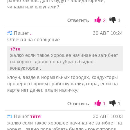
равно как вас драть будут - валидаторвми,
чипами или клоунами?
Ответить
2
1
#2
Пишет
.
30 АВГ 10:24
Отвечая на сообщение
тётя
жалко если такое хорошее начинание загибнет
на корню . давно пора убрать быдло -
кондукторов .
клоун, везде в нормальных городах, кондукторы
проверяют прием сработку валидатора, если на
карте нет денег, плати наличку.
Ответить
1
1
#1
Пишет
тётя
30 АВГ 10:03
жалко если такое хорошее начинание загибнет на
корню . давно пора убрать быдло - кондукторов .