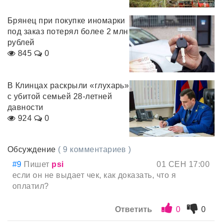
Брянец при покупке иномарки
под заказ потерял более 2 млн
рублей
845
0
В Клинцах раскрыли «глухарь»
с убитой семьей 28-летней
давности
924
0
Обсуждение
( 9 комментариев )
#9
Пишет
psi
01 СЕН 17:00
если он не выдает чек, как доказать, что я
оплатил?
Ответить
0
0