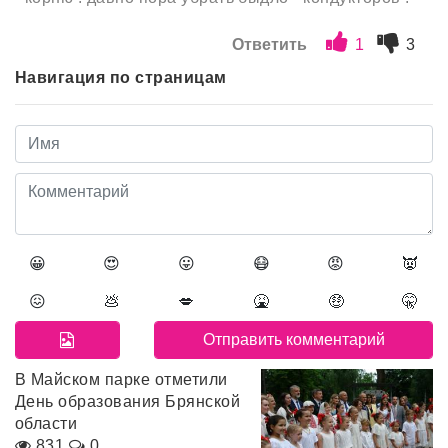
Ответить
1
3
Навигация по страницам
😀
😍
😛
😷
😡
👿
😖
💩
💋
🤮
🤑
🤫
В Майском парке отметили
День образования Брянской
области
831
0