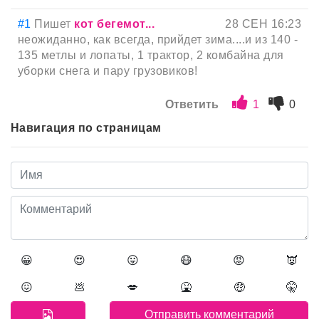
#1
Пишет
кот бегемот...
28 СЕН 16:23
неожиданно, как всегда, прийдет зима....и из 140 -
135 метлы и лопаты, 1 трактор, 2 комбайна для
уборки снега и пару грузовиков!
Ответить
1
0
Навигация по страницам
😀
😍
😛
😷
😡
👿
😖
💩
💋
🤮
🤑
🤫