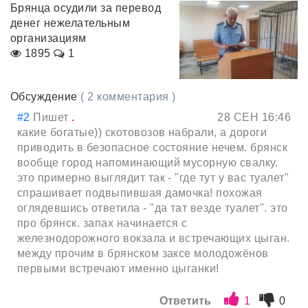
Брянца осудили за перевод
денег нежелательным
организациям
1895
1
Обсуждение
( 2 комментария )
#2
Пишет
.
28 СЕН 16:46
какие богатые)) скотовозов набрали, а дороги
приводить в безопасное состояние нечем. брянск
вообще город напоминающий мусорную свалку.
это примерно выглядит так - "где тут у вас туалет"
спрашивает подвыпившая дамочка! похожая
оглядевшись ответила - "да тат везде туалет". это
про брянск. запах начинается с
железнодорожного вокзала и встречающих цыган.
между прочим в брянском заксе молодожёнов
первыми встречают именно цыганки!
Ответить
1
0