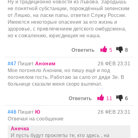
Ну и традиционно новости из Львова. Зародышь
не понятной субстанции, порождённый зеленским
от Ляшко, на ласки папы, ответил Служу России.
Имеются некоторые опасения за его жизнь и
здоровье, с привлечением детского омбудсмена,
но к сожалению, юрисдикция не наша.
Ответить
5
8
#47
Пишет
Аноним
26 ФЕВ 23:31
Мое погоняло Аноним, но пишу ещё и под
погонялом гость. Работаю за сало от дяди Зе. В
больнице сказали меня скоро вылечат.
Ответить
11
6
#46
Пишет
Ю
26 ФЕВ 23:31
Отвечая на сообщение
Анечка
И пусть будут прокляты те, кто здесь , на