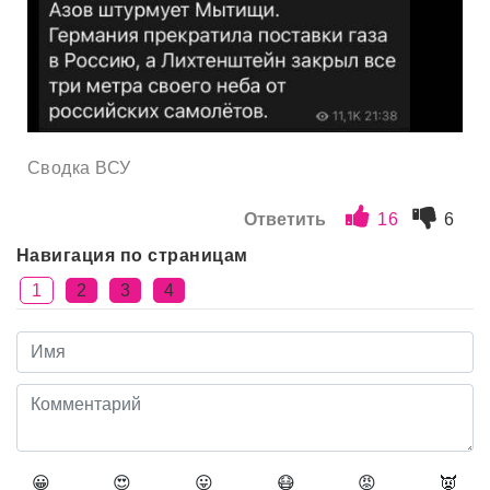
Сводка ВСУ
Ответить
16
6
Навигация по страницам
1
2
3
4
😀
😍
😛
😷
😡
👿