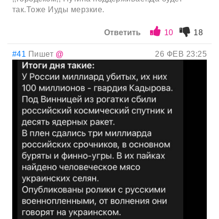
так.Тоже Иуды мерзкие.
Ответить
10
18
#41
Пишет
@
26 ФЕВ 23:25