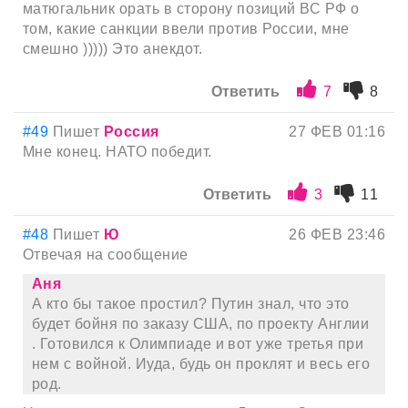
матюгальник орать в сторону позиций ВС РФ о
том, какие санкции ввели против России, мне
смешно ))))) Это анекдот.
Ответить
7
8
#49
Пишет
Россия
27 ФЕВ 01:16
Мне конец. НАТО победит.
Ответить
3
11
#48
Пишет
Ю
26 ФЕВ 23:46
Отвечая на сообщение
Аня
А кто бы такое простил? Путин знал, что это
будет бойня по заказу США, по проекту Англии
. Готовился к Олимпиаде и вот уже третья при
нем с войной. Иуда, будь он проклят и весь его
род.