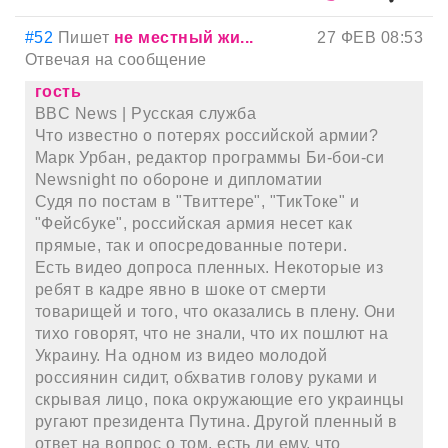
#52
Пишет
не местный жи...
27 ФЕВ 08:53
Отвечая на сообщение
гость
BBC News | Русская служба
Что известно о потерях российской армии?
Марк Урбан, редактор программы Би-бои-си
Newsnight по обороне и дипломатии
Судя по постам в "Твиттере", "ТикТоке" и
"Фейсбуке", российская армия несет как
прямые, так и опосредованные потери.
Есть видео допроса пленных. Некоторые из
ребят в кадре явно в шоке от смерти
товарищей и того, что оказались в плену. Они
тихо говорят, что не знали, что их пошлют на
Украину. На одном из видео молодой
россиянин сидит, обхватив голову руками и
скрывая лицо, пока окружающие его украинцы
ругают президента Путина. Другой пленный в
ответ на вопрос о том, есть ли ему, что