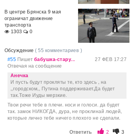
В центре Брянска 9 мая
ограничат движение
транспорта
1303
0
Обсуждение
( 55 комментариев )
#55
Пишет
бабушка-стару...
27 ФЕВ 17:27
Отвечая на сообщение
Анечка
И пусть будут прокляты те, кто здесь , на
,,городском,, Путина поддерживает.Да будет
так.Тоже Иуды мерзкие.
Твои речи тебе в плечи. носи и голоси. да будет
так. замок НИКОГДА, дура, не проклинай людей,
которые лично тебе ничего плохого не сделали.
Ответить
2
3