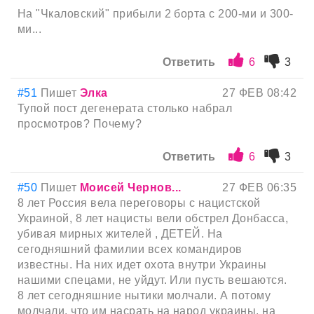
На "Чкаловский" прибыли 2 борта с 200-ми и 300-
ми...
Ответить
6
3
#51
Пишет
Элка
27 ФЕВ 08:42
Тупой пост дегенерата столько набрал
просмотров? Почему?
Ответить
6
3
#50
Пишет
Моисей Чернов...
27 ФЕВ 06:35
8 лет Россия вела переговоры с нацистской
Украиной, 8 лет нацисты вели обстрел Донбасса,
убивая мирных жителей , ДЕТЕЙ. На
сегодняшний фамилии всех командиров
известны. На них идет охота внутри Украины
нашими спецами, не уйдут. Или пусть вешаются.
8 лет сегодняшние нытики молчали. А потому
молчали, что им нacpaть на народ украины, на