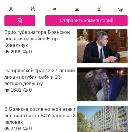
😖
💩
💋
🤮
🤑
🤫
Врио губернатора Брянской
области назначен Егор
Ковальчук
2099
0
На брянской трассе 27-летний
лихач погубил себя и 23-
летнюю девушку
1681
0
В Брянске после ночной атаки
беспилотников ВСУ ранены 13
человек
2404
0