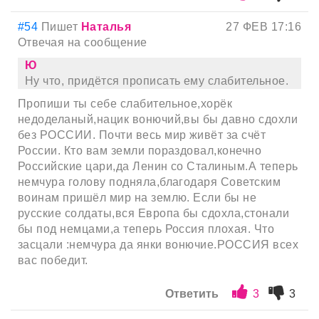
#54
Пишет
Наталья
27 ФЕВ 17:16
Отвечая на сообщение
Ю
Ну что, придётся прописать ему слабительное.
Пропиши ты себе слабительное,хорёк
недоделаный,нацик вонючий,вы бы давно сдохли
без РОССИИ. Почти весь мир живёт за счёт
России. Кто вам земли пораздовал,конечно
Российские цари,да Ленин со Сталиным.А теперь
немчура голову подняла,благодаря Советским
воинам пришёл мир на землю. Если бы не
русские солдаты,вся Европа бы сдохла,стонали
бы под немцами,а теперь Россия плохая. Что
засцали :немчура да янки вонючие.РОССИЯ всех
вас победит.
Ответить
3
3