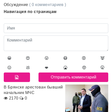
Обсуждение
( 0 комментариев )
Навигация по страницам
😀
😍
😛
😷
😡
👿
😖
💩
💋
🤮
🤑
🤫
В Брянске арестован бывший
начальник МЧС
2170
0