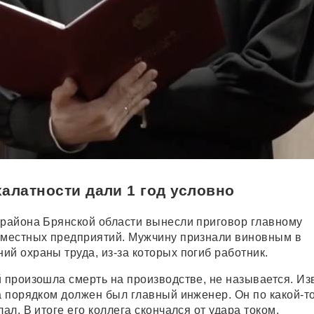
алатности дали 1 год условно
 района Брянской области вынесли приговор главному
 местных предприятий. Мужчину признали виновным в
ий охраны труда, из-за которых погиб работник.
й произошла смерть на производстве, не называется. Из
за порядком должен был главный инженер. Он по какой-т
лал. В итоге его коллега скончался от удара током.