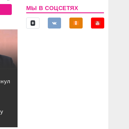
МЫ В СОЦСЕТЯХ
инул
му