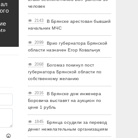
нал
человек
ого
2143
В Брянске арестован бывший
ие
начальник МЧС
и»
2099
Врио губернатора Брянской
области назначен Егор Ковальчук
2068
Богомаз покинул пост
губернатора Брянской области по
собственному желанию
2016
В Брянске дом инженера
Боровича выставят на аукцион по
цене 1 рубль
1845
Брянца осудили за перевод
денег нежелательным организациям
🤫