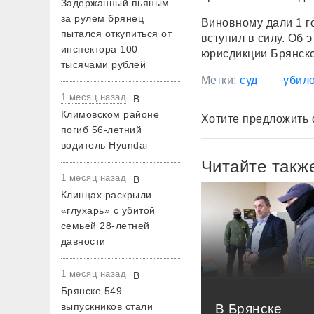
Задержанный пьяным
за рулем брянец
Виновному дали 1 г
пытался откупиться от
вступил в силу. Об
инспектора 100
юрисдикции Брянско
тысячами рублей
Метки:
суд
убил
1 месяц назад
В
Климовском районе
Хотите предложить 
погиб 56-летний
водитель Hyundai
Читайте такж
1 месяц назад
В
Клинцах раскрыли
«глухарь» с убитой
семьей 28-летней
давности
1 месяц назад
В
Брянске 549
выпускников стали
В Брянске