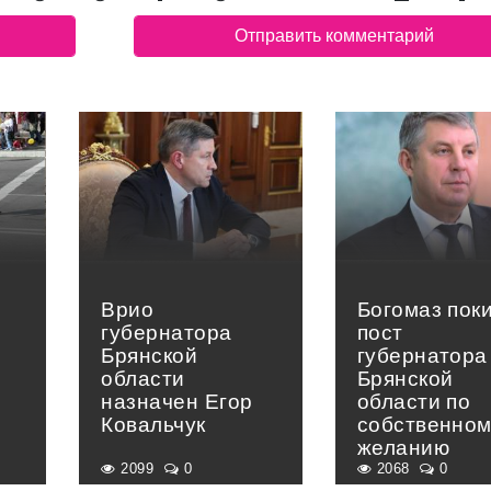
Врио
Богомаз пок
губернатора
пост
Брянской
губернатора
области
Брянской
назначен Егор
области по
Ковальчук
собственно
желанию
2099
0
2068
0