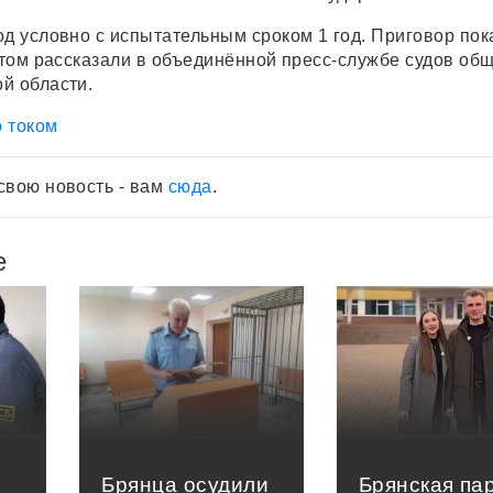
од условно с испытательным сроком 1 год. Приговор пок
 этом рассказали в объединённой пресс-службе судов об
й области.
о током
свою новость - вам
сюда
.
е
Брянца осудили
Брянская па