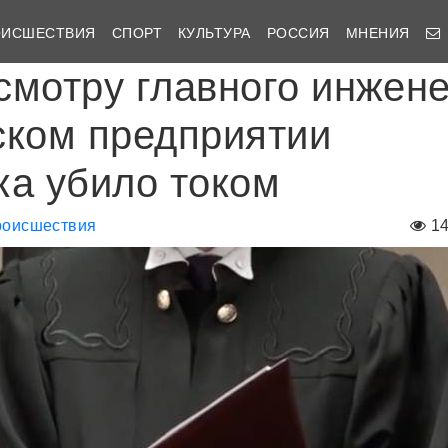
ОИСШЕСТВИЯ
СПОРТ
КУЛЬТУРА
РОССИЯ
МНЕНИЯ
смотру главного инжен
ском предприятии
ка убило током
оисшествия
1