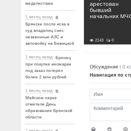
медалистами
арестован
бывший
начальник МЧ
1 месяц назад
В
Брянске после иска в
суд владелец снес
незаконные АЗС и
2143
0
автомойку на Бежицкой
1 месяц назад
Брянец
при покупке иномарки
Обсуждение
( 0 
под заказ потерял
Навигация по с
более 2 млн рублей
1 месяц назад
В
Майском парке
отметили День
образования Брянской
области
😀
😍
😛
1 месяц назад