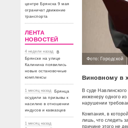
центре Брянска 9 мая
ограничат движение
транспорта
ЛЕНТА
НОВОСТЕЙ
4 недели назад
В
Брянске на улице
Фото: Городской
Калинина появились
новые остановочные
Виновному в х
комплексы
В суде Навлинского
1 месяц назад
Брянца
инженеру одного из
осудили за призывы к
нарушении требован
насилию в отношении
индусов и кавказцев
Компания, в которо
лишь, что следить 
1 месяц назад
причине этого не де