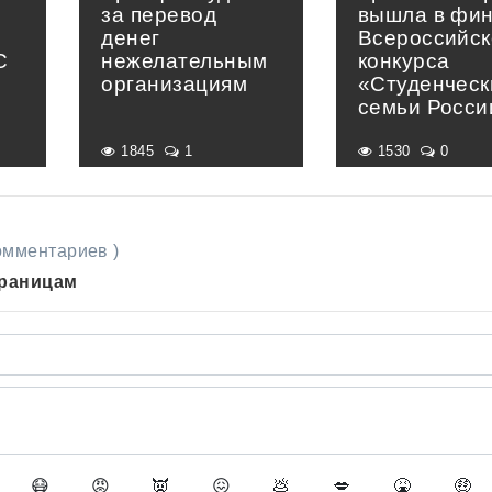
за перевод
вышла в фи
денег
Всероссийск
С
нежелательным
конкурса
организациям
«Студенческ
семьи Росси
1845
1
1530
0
комментариев )
траницам
😷
😡
👿
😖
💩
💋
🤮
🤑