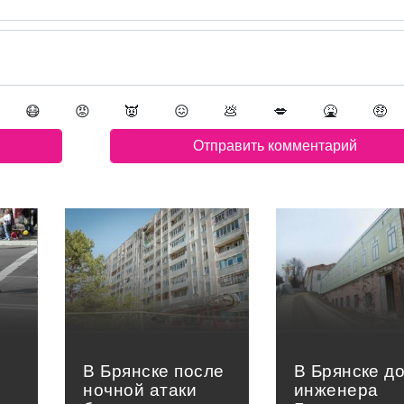
😷
😡
👿
😖
💩
💋
🤮
🤑
В Брянске после
В Брянске д
ночной атаки
инженера