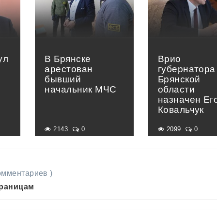
ул
В Брянске
Врио
арестован
губернатора
бывший
Брянской
начальник МЧС
области
назначен Ег
Ковальчук
2143
0
2099
0
комментариев )
траницам