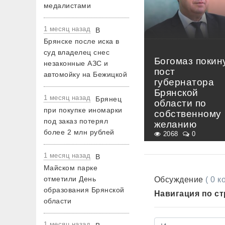
медалистами
1 месяц назад
В
Брянске после иска в
суд владелец снес
Богомаз покин
незаконные АЗС и
пост
автомойку на Бежицкой
губернатора
Брянской
1 месяц назад
Брянец
области по
при покупке иномарки
собственному
под заказ потерял
желанию
более 2 млн рублей
2068
0
1 месяц назад
В
Майском парке
отметили День
Обсуждение
( 0 
образования Брянской
Навигация по с
области
1 месяц назад