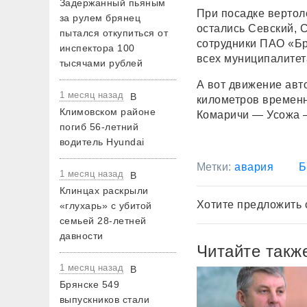
Задержанный пьяным
При посадке вертол
за рулем брянец
остались Севский, 
пытался откупиться от
сотрудники ПАО «Бр
инспектора 100
всех муниципалитет
тысячами рублей
А вот движение авт
1 месяц назад
В
километров временн
Климовском районе
Комаричи — Усожа —
погиб 56-летний
водитель Hyundai
Метки:
авария
Б
1 месяц назад
В
Клинцах раскрыли
Хотите предложить 
«глухарь» с убитой
семьей 28-летней
давности
Читайте такж
1 месяц назад
В
Брянске 549
выпускников стали