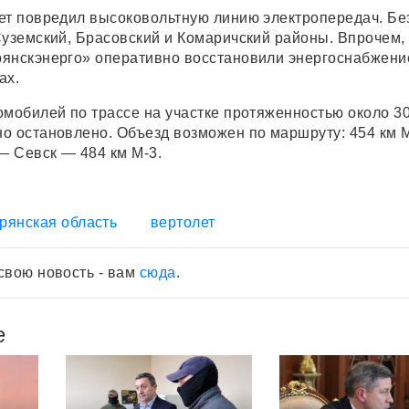
ет повредил высоковольтную линию электропередач. Бе
Суземский, Брасовский и Комаричский районы. Впрочем,
янскэнерго» оперативно восстановили энергоснабжени
ах.
омобилей по трассе на участке протяженностью около 3
о остановлено. Объезд возможен по маршруту: 454 км 
 Севск — 484 км М-3.
рянская область
вертолет
свою новость - вам
сюда
.
е