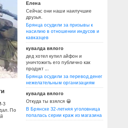
Елена
Сейчас они наши наилучшие
друзья.
Брянца осудили за призывы к
насилию в отношении индусов и
кавказцев
кувалда вялого
дед хотел купил айфон и
уничтожить его публично как
продукт ...
Брянца осудили за перевод денег
нежелательным организациям
ти
кувалда вялого
Откуда ты взялся 😀
М-3
В Брянске 32-летняя уголовница
дал. По
попалась серии краж из магазина
ой