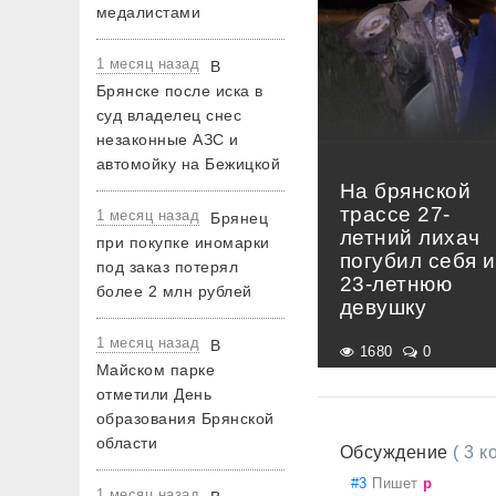
медалистами
1 месяц назад
В
Брянске после иска в
суд владелец снес
незаконные АЗС и
автомойку на Бежицкой
На брянской
трассе 27-
1 месяц назад
Брянец
летний лихач
при покупке иномарки
погубил себя и
под заказ потерял
23-летнюю
более 2 млн рублей
девушку
1 месяц назад
В
1680
0
Майском парке
отметили День
образования Брянской
области
Обсуждение
( 3 
#3
Пишет
p
1 месяц назад