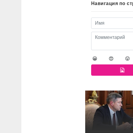
Навигация по с
😀
😍
😛