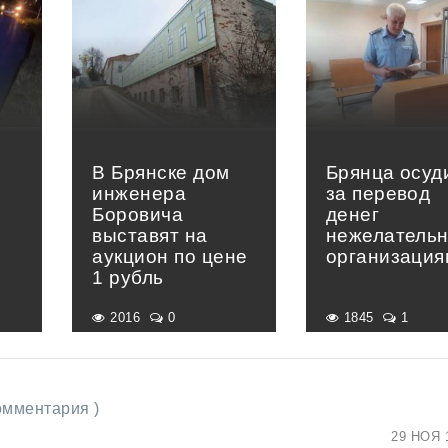
В Брянске дом
Брянца осуд
инженера
за перевод
Боровича
денег
выставят на
нежелатель
аукцион по цене
организация
1 рубль
2016
0
1845
1
комментария )
29 НОЯ 