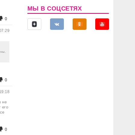
МЫ В СОЦСЕТЯХ
0
07:29
ены,
0
19:18
ы не
 его
все
0