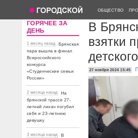
ОБЩЕСТВО
ПР
ГОРЯЧЕЕ ЗА
В Брянс
ДЕНЬ
взятки 
1 месяц назад
Брянская
пара вышла в финал
детског
Всероссийского
конкурса
27 ноября 2024 15:45
«Студенческие семьи
России»
2 месяца назад
На
брянской трассе 27-
летний лихач погубил
себя и 23-летнюю
девушку
3 месяца назад
В