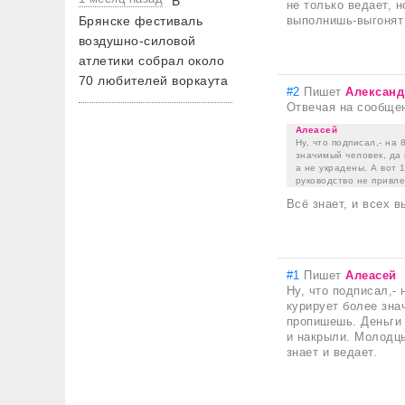
В
не только ведает, 
Брянске фестиваль
выполнишь-выгонят
воздушно-силовой
атлетики собрал около
70 любителей воркаута
#2
Пишет
Александ
Отвечая на сообще
Алеасей
Ну, что подписал,- на
значимый человек, да 
а не украдены. А вот 
руководство не привле
Всё знает, и всех 
#1
Пишет
Алеасей
Ну, что подписал,- 
курирует более зна
пропишешь. Деньги б
и накрыли. Молодцы
знает и ведает.