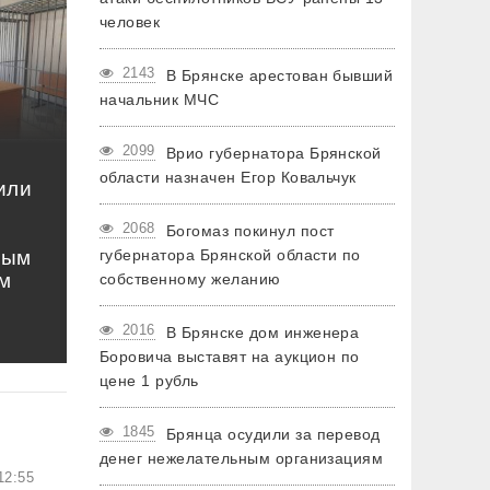
человек
2143
В Брянске арестован бывший
начальник МЧС
2099
Врио губернатора Брянской
области назначен Егор Ковальчук
или
2068
Богомаз покинул пост
ным
губернатора Брянской области по
м
собственному желанию
2016
В Брянске дом инженера
Боровича выставят на аукцион по
цене 1 рубль
1845
Брянца осудили за перевод
денег нежелательным организациям
12:55