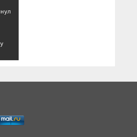
инул
му