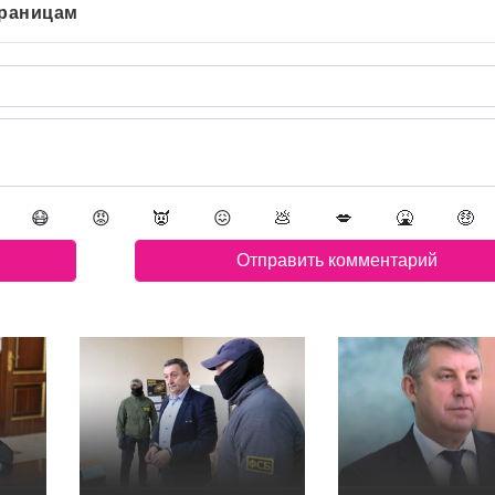
траницам
😷
😡
👿
😖
💩
💋
🤮
🤑