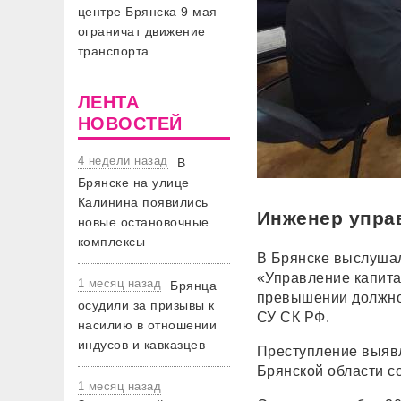
центре Брянска 9 мая
ограничат движение
транспорта
ЛЕНТА
НОВОСТЕЙ
4 недели назад
В
Брянске на улице
Калинина появились
Инженер управ
новые остановочные
комплексы
В Брянске выслушал
«Управление капита
1 месяц назад
Брянца
превышении должнос
осудили за призывы к
СУ СК РФ.
насилию в отношении
индусов и кавказцев
Преступление выяв
Брянской области с
1 месяц назад