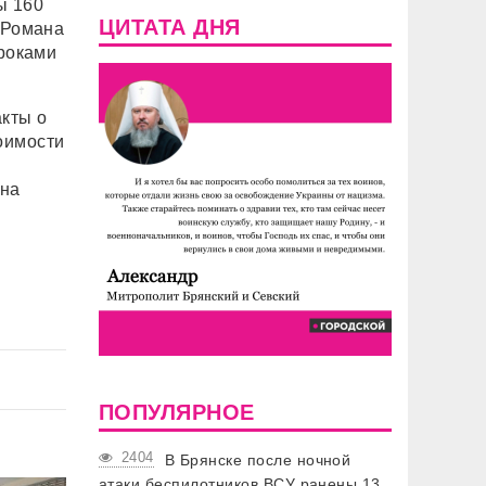
ы 160
ЦИТАТА ДНЯ
 Романа
сроками
акты о
оимости
 на
о
ПОПУЛЯРНОЕ
2404
В Брянске после ночной
атаки беспилотников ВСУ ранены 13