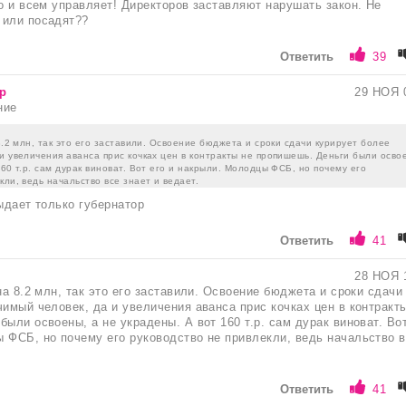
но и всем управляет! Директоров заставляют нарушать закон. Не
 или посадят??
Ответить
39
р
29 НОЯ 
ние
 8.2 млн, так это его заставили. Освоение бюджета и сроки сдачи курирует более
и увеличения аванса прис кочках цен в контракты не пропишешь. Деньги были осво
160 т.р. сам дурак виноват. Вот его и накрыли. Молодцы ФСБ, но почему его
кли, ведь начальство все знает и ведает.
выдает только губернатор
Ответить
41
28 НОЯ 
на 8.2 млн, так это его заставили. Освоение бюджета и сроки сдачи
чимый человек, да и увеличения аванса прис кочках цен в контракт
ыли освоены, а не украдены. А вот 160 т.р. сам дурак виноват. Вот
 ФСБ, но почему его руководство не привлекли, ведь начальство 
Ответить
41