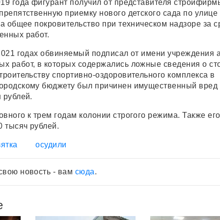
019 года фигурант получил от представителя стройфирм
спрепятственную приемку нового детского сада по улице
 за общее покровительство при техническом надзоре за 
енных работ.
-2021 годах обвиняемый подписал от имени учреждения 
х работ, в которых содержались ложные сведения о ст
строительству спортивно-оздоровительного комплекса в
Городскому бюджету был причинен имущественный вред
 рублей.
вного к трем годам колонии строгого режима. Также ег
 тысяч рублей.
зятка
осудили
свою новость - вам
сюда
.
е