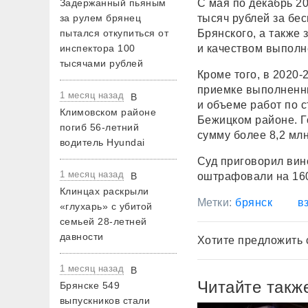
Задержанный пьяным
С мая по декабрь 2
за рулем брянец
тысяч рублей за бе
пытался откупиться от
Брянского, а также
инспектора 100
и качеством выполн
тысячами рублей
Кроме того, в 2020
приемке выполненны
1 месяц назад
В
и объеме работ по 
Климовском районе
Бежицком районе. 
погиб 56-летний
сумму более 8,2 млн
водитель Hyundai
Суд приговорил вино
1 месяц назад
В
оштрафовали на 160
Клинцах раскрыли
Метки:
брянск
в
«глухарь» с убитой
семьей 28-летней
давности
Хотите предложить 
1 месяц назад
В
Читайте такж
Брянске 549
выпускников стали