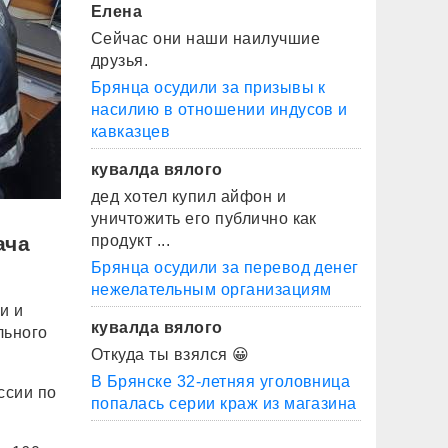
Елена
Сейчас они наши наилучшие
друзья.
Брянца осудили за призывы к
насилию в отношении индусов и
кавказцев
кувалда вялого
дед хотел купил айфон и
уничтожить его публично как
ача
продукт ...
Брянца осудили за перевод денег
нежелательным организациям
и и
кувалда вялого
льного
Откуда ты взялся 😀
В Брянске 32-летняя уголовница
ссии по
попалась серии краж из магазина