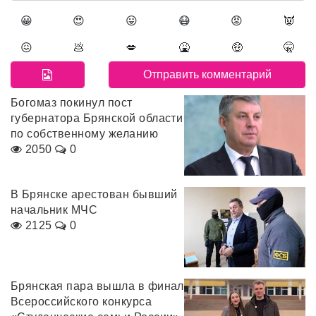
😀
😍
😛
😷
😡
👿
😖
💩
💋
🤮
🤑
🤫
Богомаз покинул пост
губернатора Брянской области
по собственному желанию
2050
0
В Брянске арестован бывший
начальник МЧС
2125
0
Брянская пара вышла в финал
Всероссийского конкурса