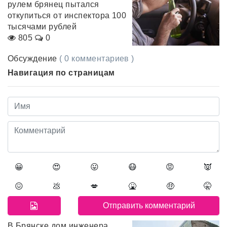
рулем брянец пытался
откупиться от инспектора 100
тысячами рублей
805
0
Обсуждение
( 0 комментариев )
Навигация по страницам
😀
😍
😛
😷
😡
👿
😖
💩
💋
🤮
🤑
🤫
В Брянске дом инженера