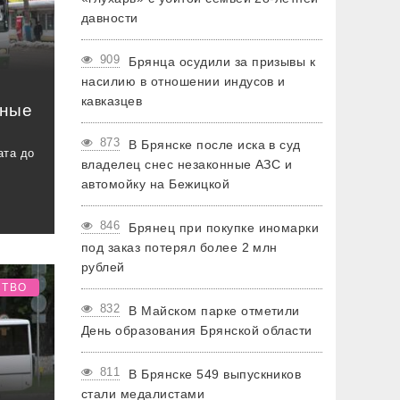
давности
909
Брянца осудили за призывы к
насилию в отношении индусов и
кавказцев
ьные
873
В Брянске после иска в суд
ата до
владелец снес незаконные АЗС и
автомойку на Бежицкой
846
Брянец при покупке иномарки
под заказ потерял более 2 млн
рублей
СТВО
832
В Майском парке отметили
День образования Брянской области
811
В Брянске 549 выпускников
стали медалистами