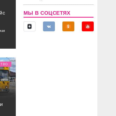
йс
МЫ В СОЦСЕТЯХ
мая
СТВО
ли