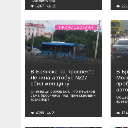
приключений
6267
10
22
ПРОИСШЕСТВИЯ
В Брянске на проспекте
В Б
Ленина автобус №27
Мос
сбил женщину
проб
авт
Очевидцы сообщают, что пешеход
сама бросилась под проезжающий
Общес
транспорт
вреза
4699
2
18