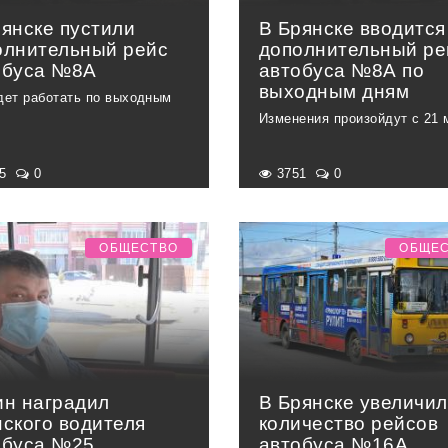
рянске пустили
В Брянске вводится
олнительный рейс
дополнительный ре
обуса №8А
автобуса №8А по
выходным дням
дет работать по выходным
Изменения произойдут с 21 
95
0
3751
0
ОБЩЕСТВО
ОБЩЕ
ин наградил
В Брянске увеличи
нского водителя
количество рейсов
обуса №25
автобуса №16А