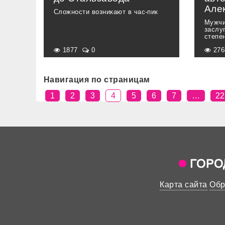
Але
Сложности возникают в час-пик
Мужчи
заслу
степе
1877
0
27
Навигация по страницам
1
2
3
4
5
6
7
…
22
Карта сайта
Обр