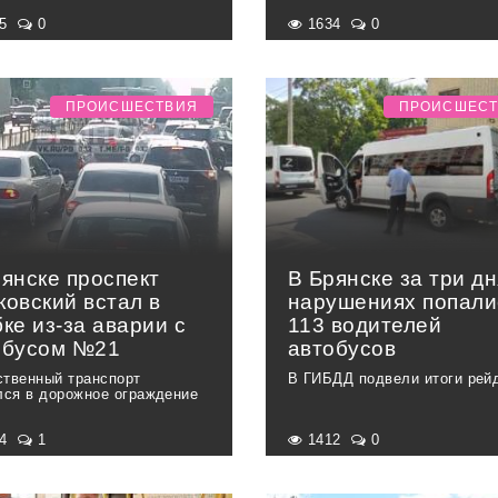
15
0
1634
0
ПРОИСШЕСТВИЯ
ПРОИСШЕС
рянске проспект
В Брянске за три дн
ковский встал в
нарушениях попали
ке из-за аварии с
113 водителей
обусом №21
автобусов
твенный транспорт
В ГИБДД подвели итоги рей
лся в дорожное ограждение
44
1
1412
0