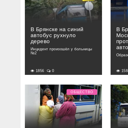
В Брянске на синий
В Бр
автобус рухнуло
Мос
дерево
про
авт
Инцидент произошёл у больницы
№2
Образ
1856
0
15
ОБЩЕСТВО