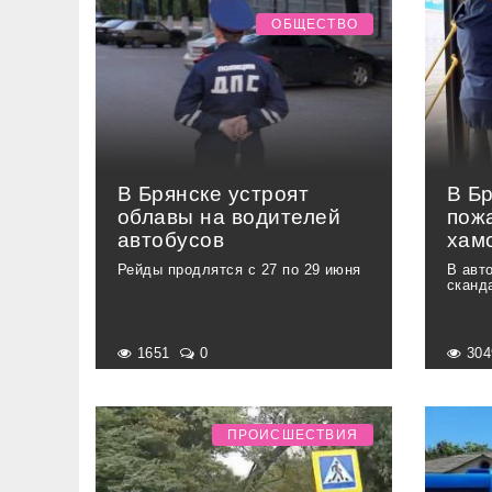
ОБЩЕСТВО
В Брянске устроят
В Б
облавы на водителей
пож
автобусов
хам
Рейды продлятся с 27 по 29 июня
В авт
сканд
1651
0
30
ПРОИСШЕСТВИЯ