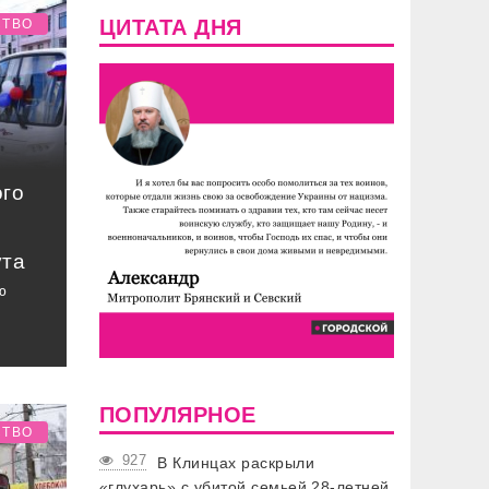
ЦИТАТА ДНЯ
СТВО
го
ута
ю
ПОПУЛЯРНОЕ
СТВО
927
В Клинцах раскрыли
«глухарь» с убитой семьей 28-летней