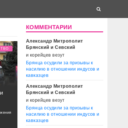
КОММЕНТАРИИ
Александр Митрополит
Брянский и Севский
СТВО
и корейцев везут
Брянца осудили за призывы к
насилию в отношении индусов и
кавказцев
Александр Митрополит
ли
Брянский и Севский
и корейцев везут
Брянца осудили за призывы к
ижения
насилию в отношении индусов и
кавказцев