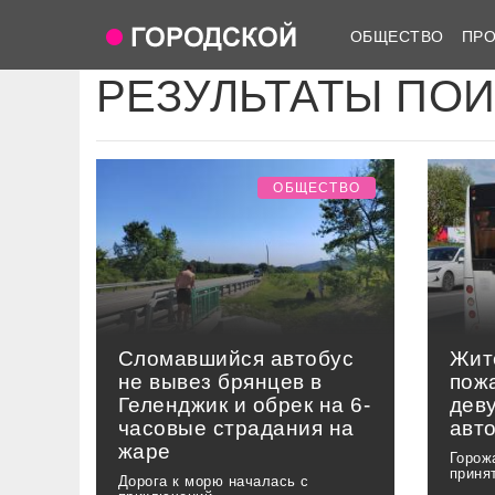
ОБЩЕСТВО
ПР
РЕЗУЛЬТАТЫ ПО
ОБЩЕСТВО
Сломавшийся автобус
Жит
не вывез брянцев в
пож
Геленджик и обрек на 6-
дев
часовые страдания на
авт
жаре
Горож
приня
Дорога к морю началась с