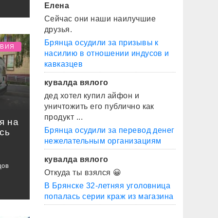
Елена
Сейчас они наши наилучшие
друзья.
Брянца осудили за призывы к
ТВИЯ
насилию в отношении индусов и
кавказцев
кувалда вялого
дед хотел купил айфон и
уничтожить его публично как
продукт ...
я на
Брянца осудили за перевод денег
сь
нежелательным организациям
кувалда вялого
дов
Откуда ты взялся 😀
В Брянске 32-летняя уголовница
попалась серии краж из магазина