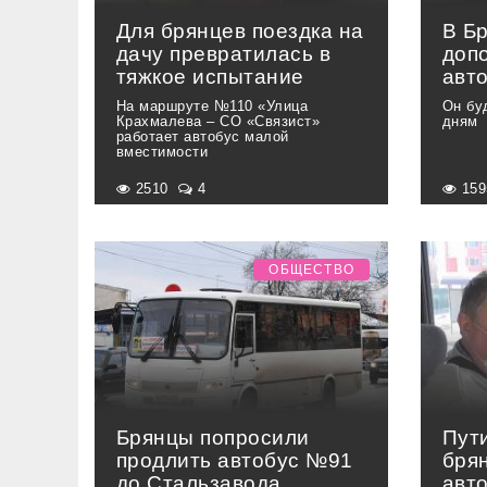
Для брянцев поездка на
В Б
дачу превратилась в
доп
тяжкое испытание
авт
На маршруте №110 «Улица
Он бу
Крахмалева – СО «Связист»
дням
работает автобус малой
вместимости
2510
4
15
ОБЩЕСТВО
Брянцы попросили
Пут
продлить автобус №91
бря
до Стальзавода
авт