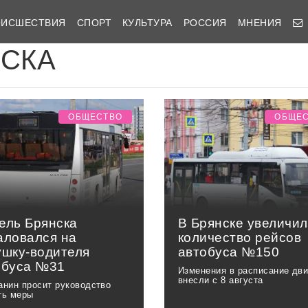
ОИСШЕСТВИЯ
СПОРТ
КУЛЬТУРА
РОССИЯ
МНЕНИЯ
ИСКА
ОБЩЕСТВО
ОБЩЕ
ель Брянска
В Брянске увеличи
аловался на
количество рейсов
ушку-водителя
автобуса №150
обуса №31
Изменения в расписание дв
внесли с 8 августа
анин просит руководство
ть меры