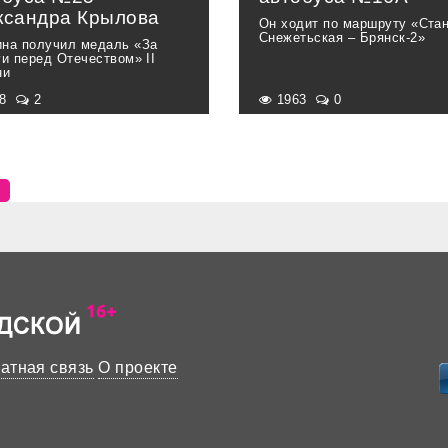
ксандра Крылова
Он ходит по маршруту «Ста
Снежетьская – Брянск-2»
на получил медаль «За
ги перед Отечеством» II
ни
68
2
1963
0
атная связь
О проекте