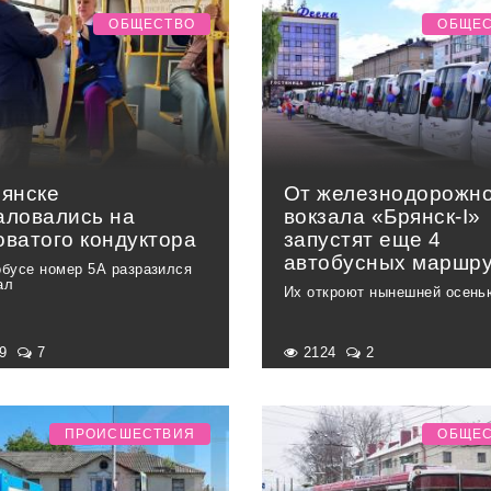
ОБЩЕСТВО
ОБЩЕ
рянске
От железнодорожно
аловались на
вокзала «Брянск-I»
оватого кондуктора
запустят еще 4
автобусных маршр
обусе номер 5А разразился
ал
Их откроют нынешней осень
49
7
2124
2
ПРОИСШЕСТВИЯ
ОБЩЕ