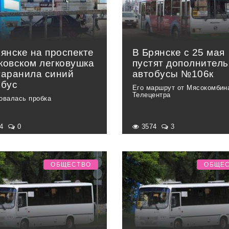
янске на проспекте
В Брянске с 25 мая
ковском легковушка
пустят дополнител
таранила синий
автобусы №106к
обус
Его маршрут от Мясокомбин
Телецентра
овалась пробка
84
0
3574
3
ОБЩЕСТВО
ОБЩЕ