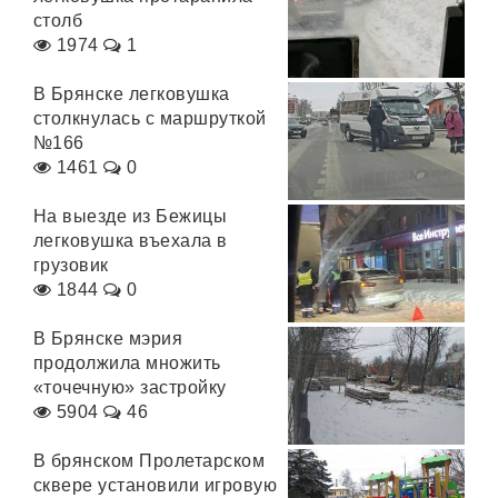
столб
1974
1
В Брянске легковушка
столкнулась с маршруткой
№166
1461
0
На выезде из Бежицы
легковушка въехала в
грузовик
1844
0
В Брянске мэрия
продолжила множить
«точечную» застройку
5904
46
В брянском Пролетарском
сквере установили игровую