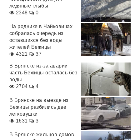
ледяные глыбы
2348
0
На роднике в Чайковичах
собралась очередь из
оставшихся без воды
жителей Бежицы
4321
37
В Брянске из-за аварии
часть Бежицы осталась без
воды
2704
4
В Брянске на выезде из
Бежицы разбились две
легковушки
1631
3
В Брянске жильцов домов