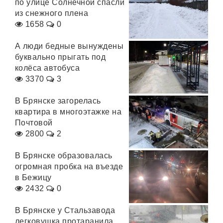
по улице Солнечной спасли
из снежного плена
1658
0
А люди бедные вынуждены
буквально прыгать под
колёса автобуса
3370
3
В Брянске загорелась
квартира в многоэтажке на
Почтовой
2800
2
В Брянске образовалась
огромная пробка на въезде
в Бежицу
2432
0
В Брянске у Стальзавода
легковушка протаранила