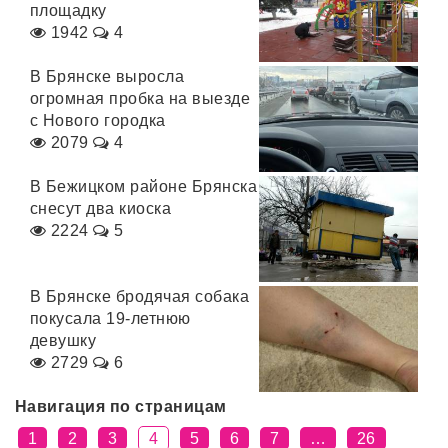
площадку
1942
4
В Брянске выросла
огромная пробка на выезде
с Нового городка
2079
4
В Бежицком районе Брянска
снесут два киоска
2224
5
В Брянске бродячая собака
покусала 19-летнюю
девушку
2729
6
Навигация по страницам
1
2
3
4
5
6
7
…
26