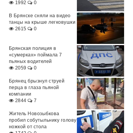
1992
0
В Брянске сняли на видео
танцы на крыше легковушки
2615
0
Брянская полиция в
«сумерках» поймала 7
пьяных водителей
2059
0
Брянец брызнул струей
перца в глаза пьяной
компании
2844
7
Житель Новозыбкова
пробил собутыльнику голову
ножкой от стола