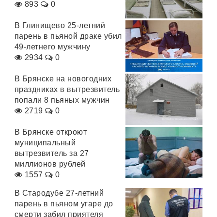
893
0
В Глинищево 25-летний
парень в пьяной драке убил
49-летнего мужчину
2934
0
В Брянске на новогодних
праздниках в вытрезвитель
попали 8 пьяных мужчин
2719
0
В Брянске откроют
муниципальный
вытрезвитель за 27
миллионов рублей
1557
0
В Стародубе 27-летний
парень в пьяном угаре до
смерти забил приятеля