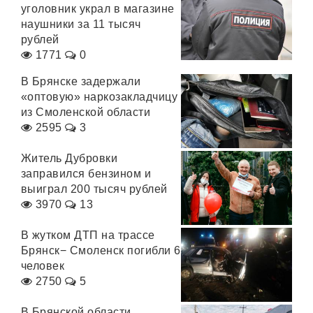
уголовник украл в магазине
наушники за 11 тысяч
рублей
1771
0
В Брянске задержали
«оптовую» наркозакладчицу
из Смоленской области
2595
3
Житель Дубровки
заправился бензином и
выиграл 200 тысяч рублей
3970
13
В жутком ДТП на трассе
Брянск− Смоленск погибли 6
человек
2750
5
В Брянской области