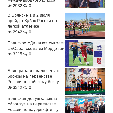
международного класса
2932
0
В Брянске 1 и 2 июля
пройдет Кубок России по
легкой атлетике
2942
0
Брянское «Динамо» сыграет
с «Саранском» из Мордовии
3215
0
Брянцы завоевали четыре
бронзы на первенстве
России по тайскому боксу
3342
0
Брянская девушка взяла
«бронзу» на первенстве
России по пауэрлифтингу