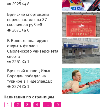
2925
8
Брянские спортшколы
переоснастили на 37
миллионов рублей
2671
0
В Брянске планируют
открыть филиал
Смоленского университета
спорта
2251
1
Брянский пловец Илья
Бородин победил на
турнире в Нидерландах
2274
1
Навигация по страницам
1
2
3
4
…
9