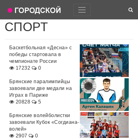
СПОРТ
Баскетбольная «Десна» с
победы стартовала в
чемпионате России
17232
0
Брянские паралимпийцы
завоевали две медали на
Играх в Париже
20828
5
Брянские волейболистки
завоевали Кубок «Согдиана-
волей»
2907
0