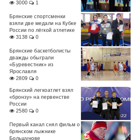
3000
1
Брянские спортсменки
взяли две медали на Кубке
России по лёгкой атлетике
3138
0
Брянские баскетболисты
дважды обыграли
«Буревестник» из
Ярославля
2809
0
Брянский легкоатлет взял
«бронзу» на первенстве
России
2580
0
Первый канал снял фильм о
брянском лыжнике
Большунове