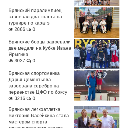
Брянский паралимпиец
завоевал два золота на
турнире по каратэ
2886
0
Брянские борцы завоевали
две медали на Кубке Ивана
Ярыгина
3037
0
Брянская спортсменка
Дарья Дементьева
завоевала серебро на
первенстве ЦФО по боксу
3216
0
Брянская легкоатлетка
Виктория Васейкина стала
мастером спорта