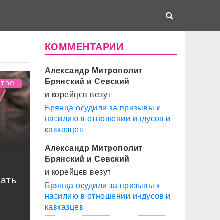
КОММЕНТАРИИ
Александр Митрополит
Брянский и Севский
СТВО
и корейцев везут
Брянца осудили за призывы к
насилию в отношении индусов и
кавказцев
Александр Митрополит
Брянский и Севский
и корейцев везут
шать
Брянца осудили за призывы к
насилию в отношении индусов и
кавказцев