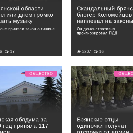
рянской области
Скандальный брянс
ретили днём громко
блогер Коломейцев
шать музыку
наплевал на закон
ионе приняли закон о тишине
Он демонстративно
проигнорировал ПДД
56
17
3207
16
ОБЩЕСТВО
ОБЩЕ
нская облдума за
Брянские отцы-
 год приняла 117
одиночки получат
онов
отсрочки от армии