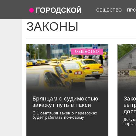
ОБЩЕСТВО
ПР
ЗАКОНЫ
ОБЩЕСТВО
Брянцам с судимостью
Зако
закажут путь в такси
выт
дос
С 1 сентября закон о перевозках
будет работать по-новому
Докум
порта