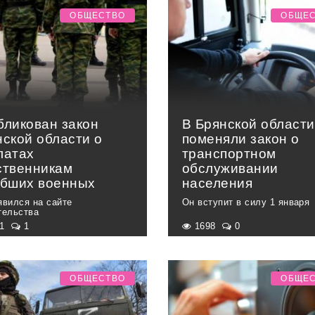
ОБЩЕСТВО
ОБЩЕ
бликован закон
В Брянской области
нской области о
поменяли закон о
латах
транспортном
ственникам
обслуживании
ибших военных
населения
явился на сайте
Он вступит в силу 1 января
тельства
91
1
1698
0
ОБЩЕСТВО
ОБЩЕ