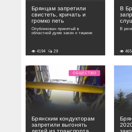
Брянцам запретили
В Б
свистеть, кричать и
зап
громко петь
слу
Опубликован принятый в
В рег
областной думе закон о тишине
4194
29
46
ОБЩЕСТВО
Брянским кондукторам
Бря
запретили выгонять
2020
детей из транспорта
зак