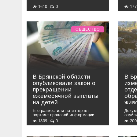
1610
0
17
ОБЩЕСТВО
В Брянской области
В Б
опубликовали закон о
изм
прекращении
отд
ежемесячной выплаты
обр
на детей
жив
Его разместили на интернет-
Докум
портале правовой информации
опубл
1809
0
20