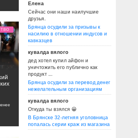
Елена
Сейчас они наши наилучшие
друзья.
Брянца осудили за призывы к
СТВО
насилию в отношении индусов и
кавказцев
кувалда вялого
дед хотел купил айфон и
уничтожить его публично как
продукт ...
кий
Брянца осудили за перевод денег
лких
нежелательным организациям
кувалда вялого
менее
Откуда ты взялся 😀
В Брянске 32-летняя уголовница
попалась серии краж из магазина