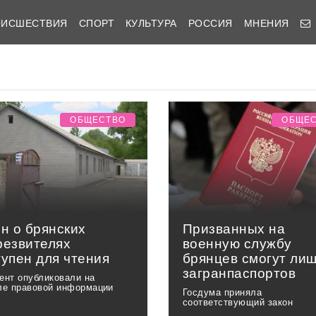
ОИСШЕСТВИЯ
СПОРТ
КУЛЬТУРА
РОССИЯ
МНЕНИЯ
ОБЩЕСТВО
ОБЩЕ
н о брянских
Призванных на
резвителях
военную службу
тупен для чтения
брянцев смогут ли
загранпаспортов
ент опубликовали на
ле правовой информации
Госдума приняла
соответствующий закон