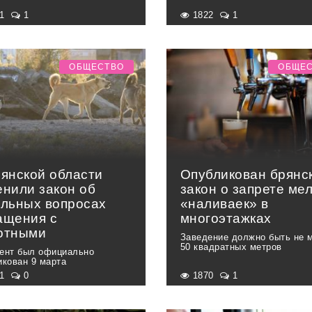
71
1
1822
1
ОБЩЕСТВО
ОБЩЕ
рянской области
Опубликован брянс
енили закон об
закон о запрете ме
ельных вопросах
«наливаек» в
ащения с
многоэтажках
отными
Заведение должно быть не 
50 квадратных метров
ент был официально
икован 9 марта
01
0
1870
1