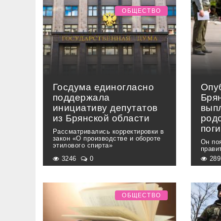
ОБЩЕСТВО
Госдума единогласно
Опу
поддержала
Бря
инициативу депутатов
вып
из Брянской области
род
пог
Рассматривались корректировки в
закон «О производстве и обороте
Он по
этилового спирта»
прави
3246
0
28
ОБЩЕСТВО