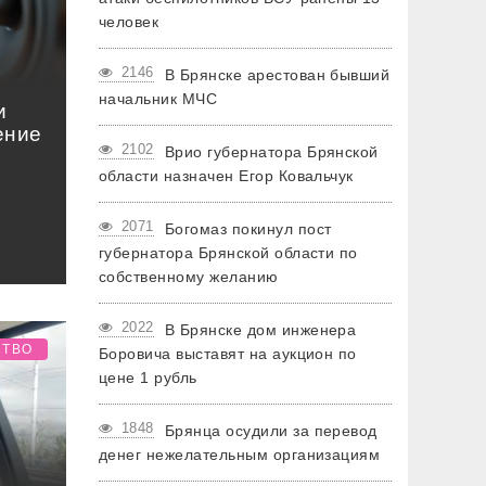
человек
2146
В Брянске арестован бывший
начальник МЧС
и
ение
2102
Врио губернатора Брянской
области назначен Егор Ковальчук
2071
Богомаз покинул пост
губернатора Брянской области по
собственному желанию
2022
В Брянске дом инженера
СТВО
Боровича выставят на аукцион по
цене 1 рубль
1848
Брянца осудили за перевод
денег нежелательным организациям