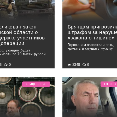
бликован закон
Брянцам пригрозил
нской области о
штрафом за наруш
держке участников
«закона о тишине»
цоперации
Горожанам запретили петь,
кричать и слушать музыку
ослужащим будут
чивать по 70 тысяч рублей
76
0
3348
9
ОБЩЕСТВО
ОБЩЕ