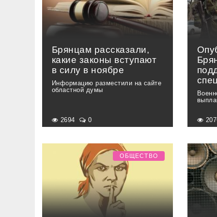
Брянцам рассказали,
Опу
какие законы вступают
Бря
в силу в ноябре
под
спе
Информацию разместили на сайте
областной думы
Военн
выпла
2694
0
20
ОБЩЕСТВО