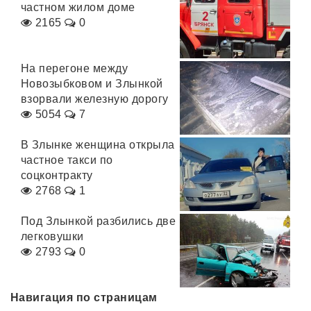
частном жилом доме
2165
0
На перегоне между
Новозыбковом и Злынкой
взорвали железную дорогу
5054
7
В Злынке женщина открыла
частное такси по
соцконтракту
2768
1
Под Злынкой разбились две
легковушки
2793
0
Навигация по страницам