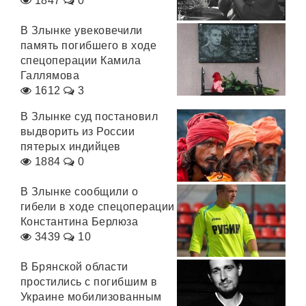
1847
0
В Злынке увековечили
память погибшего в ходе
спецоперации Камила
Галлямова
1612
3
В Злынке суд постановил
выдворить из России
пятерых индийцев
1884
0
В Злынке сообщили о
гибели в ходе спецоперации
Константина Берлюза
3439
10
В Брянской области
простились с погибшим в
Украине мобилизованным