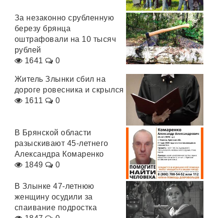
За незаконно срубленную
березу брянца
оштрафовали на 10 тысяч
рублей
1641
0
Житель Злынки сбил на
дороге ровесника и скрылся
1611
0
В Брянской области
разыскивают 45-летнего
Александра Комаренко
1849
0
В Злынке 47-летнюю
женщину осудили за
спаивание подростка