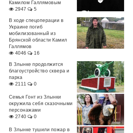
Камилом Галлямовым
2947
5
В ходе спецоперации в
Украине погиб
мобилизованный из
Брянской области Камил
Галлямов
4046
16
В Злынке продолжится
благоустройство сквера и
парка
2111
0
Семья Гонт из Злынки
окружила себя сказочными
персонажами
2740
0
В Злынке тушили пожар в