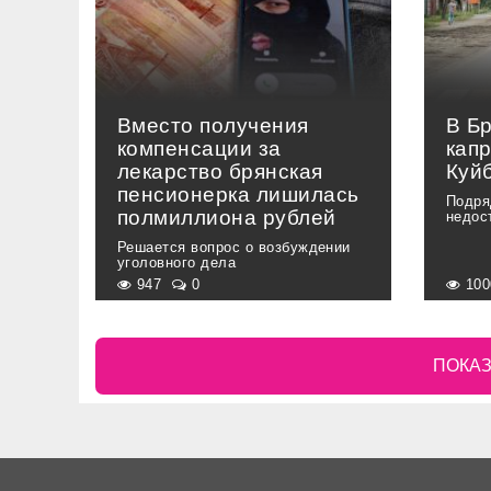
Вместо получения
В Б
компенсации за
кап
лекарство брянская
Куй
пенсионерка лишилась
Подря
полмиллиона рублей
недос
Решается вопрос о возбуждении
уголовного дела
947
0
10
ПОКАЗ