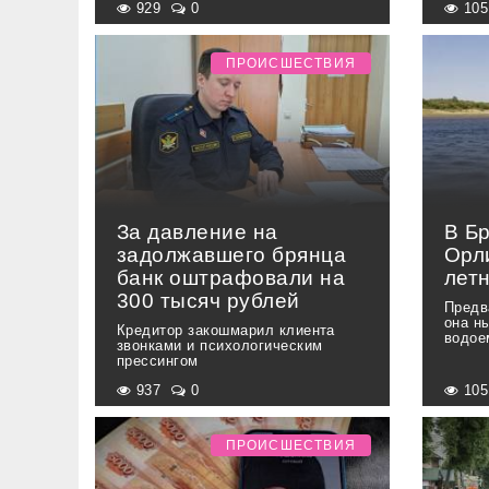
929
0
10
ПРОИСШЕСТВИЯ
За давление на
В Б
задолжавшего брянца
Орли
банк оштрафовали на
лет
300 тысяч рублей
Предв
она н
Кредитор закошмарил клиента
водое
звонками и психологическим
прессингом
937
0
10
ПРОИСШЕСТВИЯ