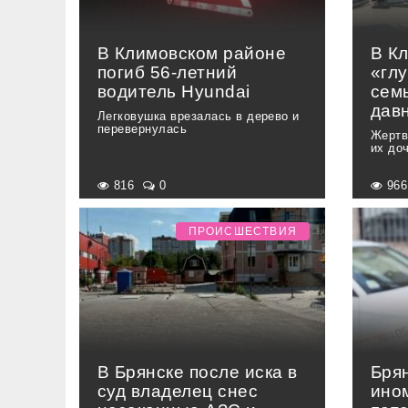
В Климовском районе
В К
погиб 56-летний
«глу
водитель Hyundai
сем
дав
Легковушка врезалась в дерево и
перевернулась
Жертв
их доч
816
0
96
ПРОИСШЕСТВИЯ
В Брянске после иска в
Бря
суд владелец снес
ино