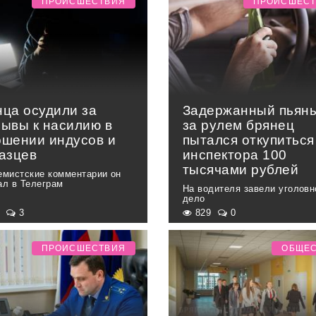
ПРОИСШЕСТВИЯ
ПРОИСШЕС
нца осудили за
Задержанный пьян
зывы к насилию в
за рулем брянец
ошении индусов и
пытался откупиться
казцев
инспектора 100
тысячами рублей
емистские комментарии он
ал в Телеграм
На водителя завели уголовн
дело
3
3
829
0
ПРОИСШЕСТВИЯ
ОБЩЕ