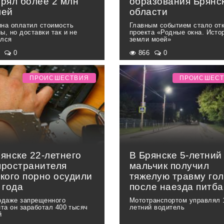
ерял более 2 млн
образования Брянс
лей
области
на оплатил стоимость
Главным событием стало от
ы, но доставки так и не
проекта «Родные окна. Исто
лся
земли моей»
8
0
866
0
ПРОИСШЕСТВИЯ
ПРОИСШЕС
янске 22-летнего
В Брянске 5-летний
пространителя
мальчик получил
кого порно осудили
тяжелую травму го
 года
после наезда питба
одаже запрещенного
Мототранспортом управлял 
нта он заработал 400 тысяч
летний водитель
й