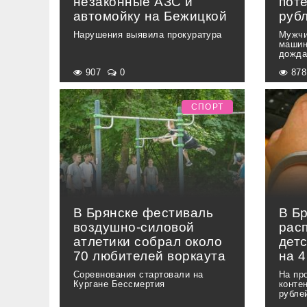
незаконные АЗС и
пот
автомойку на Бежицкой
руб
Нарушения выявила прокуратура
Мужчи
машин
дожда
907
0
87
СПОРТ
В Брянске фестиваль
В Бр
воздушно-силовой
рас
атлетики собрал около
детс
70 любителей воркаута
на 4
Соревнования стартовали на
На пр
Кургане Бессмертия
конте
рубле