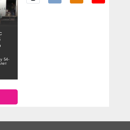
с
б
о
у 54-
 лет