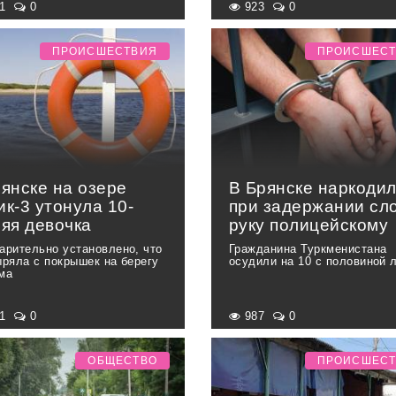
51
0
923
0
ПРОИСШЕСТВИЯ
ПРОИСШЕС
рянске на озере
В Брянске наркоди
к-3 утонула 10-
при задержании сл
няя девочка
руку полицейскому
арительно установлено, что
Гражданина Туркменистана
ыряла с покрышек на берегу
осудили на 10 с половиной 
ма
51
0
987
0
ОБЩЕСТВО
ПРОИСШЕС