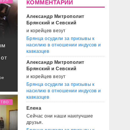
ТВИЯ
КОММЕНТАРИИ
Александр Митрополит
Брянский и Севский
и корейцев везут
Брянца осудили за призывы к
ым
насилию в отношении индусов и
кавказцев
 от
Александр Митрополит
Брянский и Севский
и корейцев везут
ое
Брянца осудили за призывы к
насилию в отношении индусов и
кавказцев
СТВО
Елена
Сейчас они наши наилучшие
друзья.