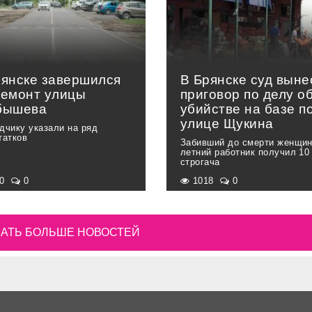
рянске завершился
В Брянске суд выне
ремонт улицы
приговор по делу о
бышева
убийстве на базе п
улице Щукина
дчику указали на ряд
татков
Забивший до смерти женщин
летний работник получил 10
строгача
00
0
1018
0
АТЬ БОЛЬШЕ НОВОСТЕЙ