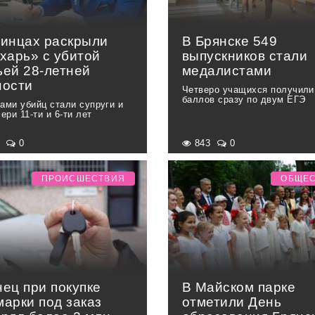
линцах раскрыли
В Брянске 549
харь» с убитой
выпускников стали
ьей 28-летней
медалистами
ности
Четверо учащихся получили
баллов сразу по двум ЕГЭ
ами убийц стали супруги и
ери 11-ти и 6-ти лет
6
0
843
0
ПРОИСШЕСТВИЯ
ОБЩЕ
нец при покупке
В Майском парке
марки под заказ
отметили День