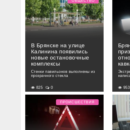
ОБЩЕСТВО
В Брянске на улице
Бря
Калинина появились
при
новые остановочные
отн
комплексы
кав
Стенки павильонов выполнены из
Экстр
прозрачного стекла
напис
825
0
95
ПРОИСШЕСТВИЯ