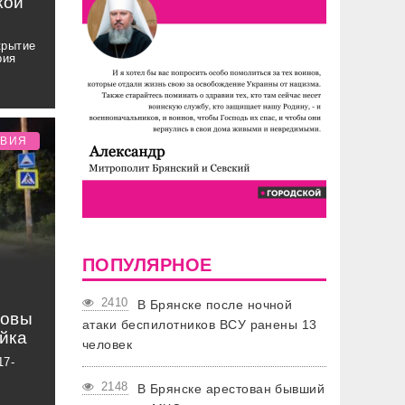
кой
крытие
рия
ТВИЯ
ПОПУЛЯРНОЕ
2410
В Брянске после ночной
ловы
атаки беспилотников ВСУ ранены 13
йка
человек
17-
2148
В Брянске арестован бывший