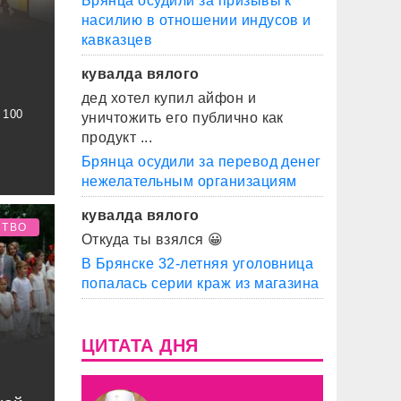
Брянца осудили за призывы к
насилию в отношении индусов и
кавказцев
кувалда вялого
дед хотел купил айфон и
 100
уничтожить его публично как
продукт ...
Брянца осудили за перевод денег
нежелательным организациям
кувалда вялого
СТВО
Откуда ты взялся 😀
В Брянске 32-летняя уголовница
попалась серии краж из магазина
ЦИТАТА ДНЯ