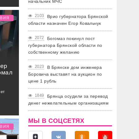
начальник МЧС
2103
Врио губернатора Брянской
ТВИЯ
области назначен Егор Ковальчук
2072
Богомаз покинул пост
губернатора Брянской области по
собственному желанию
лер
2023
В Брянске дом инженера
омал
Боровича выставят на аукцион по
цене 1 рубль
лет
1849
Брянца осудили за перевод
денег нежелательным организациям
МЫ В СОЦСЕТЯХ
ТВИЯ