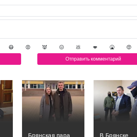
😷
😡
👿
😖
💩
💋
🤮
🤑
Брянская пара
В Брянске