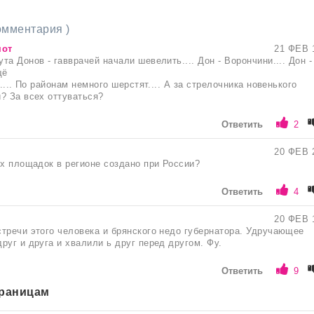
комментария )
мот
21 ФЕВ 
а Донов - гавврачей начали шевелить.... Дон - Ворончини.... Дон -
щё
).... По районам немного шерстят.... А за стрелочника новенького
? За всех оттуваться?
Ответить
2
20 ФЕВ 
их площадок в регионе создано при России?
Ответить
4
20 ФЕВ 
тречи этого человека и брянского недо губернатора. Удручающее
руг и друга и хвалили ь друг перед другом. Фу.
Ответить
9
траницам