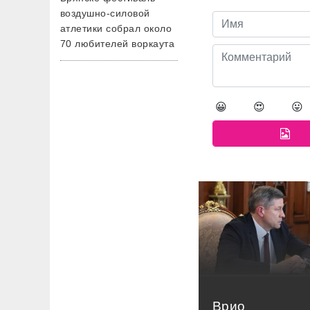
воздушно-силовой
атлетики собрал около
70 любителей воркаута
😀
😍
😛
Врио