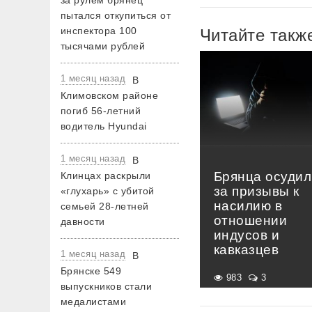
за рулем брянец
пытался откупиться от
инспектора 100
Читайте такж
тысячами рублей
1 месяц назад
В
Климовском районе
погиб 56-летний
водитель Hyundai
1 месяц назад
В
Брянца осудил
Клинцах раскрыли
за призывы к
«глухарь» с убитой
насилию в
семьей 28-летней
отношении
давности
индусов и
кавказцев
1 месяц назад
В
Брянске 549
983
3
выпускников стали
медалистами