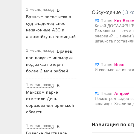
1 месяц назад
В
Обсуждение
( 3 
Брянске после иска в
#3
Пишет
Кот Беге
суд владелец снес
Какой ДОСААФ?!! Тут
незаконные АЗС и
Рамащини.... кто е
очереди? ....знаем:
автомойку на Бежицкой
штабиста поставили
1 месяц назад
Брянец
при покупке иномарки
под заказ потерял
#2
Пишет
Иван
И сколько же из эт
более 2 млн рублей
1 месяц назад
В
Майском парке
#1
Пишет
Андрей
отметили День
Посмотрел видео вс
зрелище. Хвалили д
образования Брянской
области
Навигация по с
1 месяц назад
В
Брянске фестиваль