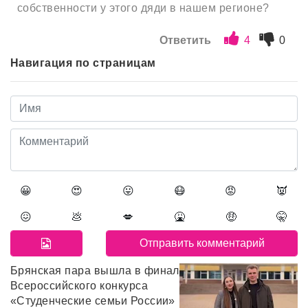
собственности у этого дяди в нашем регионе?
Ответить
4
0
Навигация по страницам
😀
😍
😛
😷
😡
👿
😖
💩
💋
🤮
🤑
🤫
Брянская пара вышла в финал
Всероссийского конкурса
«Студенческие семьи России»