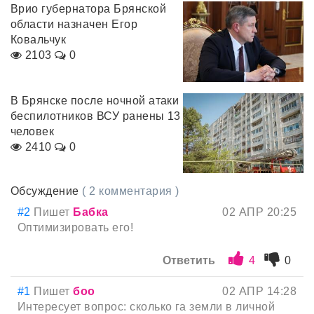
Врио губернатора Брянской
области назначен Егор
Ковальчук
2103
0
В Брянске после ночной атаки
беспилотников ВСУ ранены 13
человек
2410
0
Обсуждение
( 2 комментария )
#2
Пишет
Бабка
02 АПР 20:25
Оптимизировать его!
Ответить
4
0
#1
Пишет
боо
02 АПР 14:28
Интересует вопрос: сколько га земли в личной