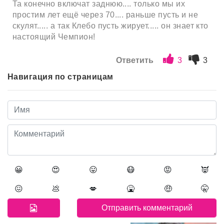
Та конечно включат заднюю.... только мы их
простим лет ещё через 70.... раньше пусть и не
скулят..... а так Клебо пусть жирует..... он знает кто
настоящий Чемпион!
Ответить
3
3
Навигация по страницам
😀
😍
😛
😷
😡
👿
😖
💩
💋
🤮
🤑
🤫