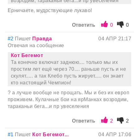
возродим, тараканьи бега...и пр увеселения
Ерничаете, мудрствующие лукаво!
Ответить
0
0
#2
Пишет
Правда
04 АПР 21:17
Отвечая на сообщение
Кот Бегемот
Та конечно включат заднюю.... только мы их
простим лет ещё через 70.... раньше пусть и не
скулят..... а так Клебо пусть жирует..... он знает
кто настоящий Чемпион!
? а лучше вообще не прощать. Мы и без их европ
проживем. Кулачные бои на ярМанках возродим,
тараканьи бега...и пр увеселения
Ответить
2
2
#1
Пишет
Кот Бегемот...
04 АПР 17:06