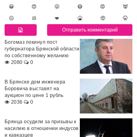
😀
😍
😛
😷
😡
👿
😖
💩
💋
🤮
🤑
🤫
Богомаз покинул пост
губернатора Брянской области
по собственному желанию
2080
0
В Брянске дом инженера
Боровича выставят на
аукцион по цене 1 рубль
2036
0
Брянца осудили за призывы к
насилию в отношении индусов
и кавказцев