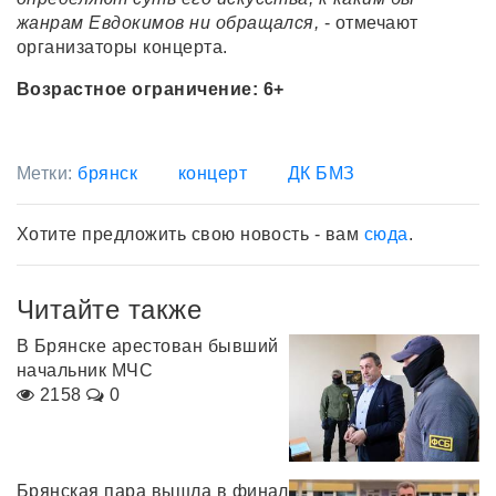
жанрам Евдокимов ни обращался,
- отмечают
организаторы концерта.
Возрастное ограничение: 6+
Метки:
брянск
концерт
ДК БМЗ
Хотите предложить свою новость - вам
сюда
.
Читайте также
В Брянске арестован бывший
начальник МЧС
2158
0
Брянская пара вышла в финал