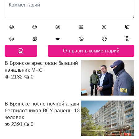
😀
😍
😛
😷
😡
👿
😖
💩
💋
🤮
🤑
🤫
В Брянске арестован бывший
начальник МЧС
2132
0
В Брянске после ночной атаки
беспилотников ВСУ ранены 13
человек
2391
0