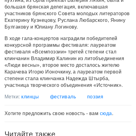
Кухтина, из Орла приехал Валерий Ляхин, была и
большая брянская делегация, включавшая
участников брянского Совета молодых литераторов
Екатерину Кузнецову, Руслана Любарского, Янину
Булгакову и Юлиану Логинову.
В ходе гала-концертов наградили победителей
конкурсной программы фестиваля: лауреатом
фестиваля «Всемпоэзии» третей степени стал
клинчанин Владимир Калинин из литобъединения
«Люди весны», второе место досталось жителю
Карачева Игорю Ионочкину, а лауреатом первой
степени стала клинчанка Надежда Штырба,
участница творческого объединения «Источник».
Метки:
клинцы
фестиваль
поэзия
Хотите предложить свою новость - вам
сюда
.
Читайте также