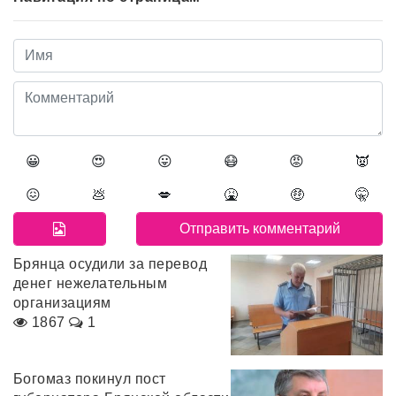
😀
😍
😛
😷
😡
👿
😖
💩
💋
🤮
🤑
🤫
Брянца осудили за перевод
денег нежелательным
организациям
1867
1
Богомаз покинул пост